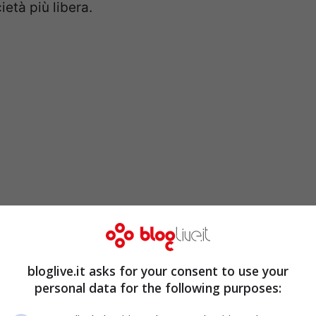
età più libera.
endo il giro del web sono i due giocatori di
Reckermann
, della nazionale tedesca.
bloglive.it asks for your consent to use your
all’argomento, i due si sono lasciati andare a
personal data for the following purposes:
per schiacciare dall’altra parte del campo (il