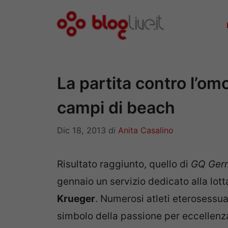
Vai
al
contenuto
La partita contro l’om
campi di beach
Dic 18, 2013
di
Anita Casalino
Risultato raggiunto, quello di
GQ Ger
gennaio un servizio dedicato alla lotta
Krueger
. Numerosi atleti eterosessua
simbolo della passione per eccellenza