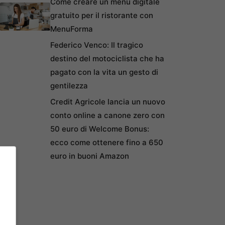
Come creare un menu digitale
gratuito per il ristorante con
MenuForma
Federico Venco: Il tragico
destino del motociclista che ha
pagato con la vita un gesto di
gentilezza
Credit Agricole lancia un nuovo
conto online a canone zero con
50 euro di Welcome Bonus:
ecco come ottenere fino a 650
euro in buoni Amazon