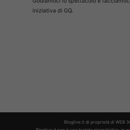
Godiamoci lo spettacolo e facciamoci 
iniziativa di GQ.
Bloglive.it di proprietà di WEB
Bloglive.it non è una testata giornalistica, in