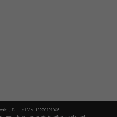
ale e Partita I.V.A. 12279101005
nto considerarsi un prodotto editoriale ai sensi