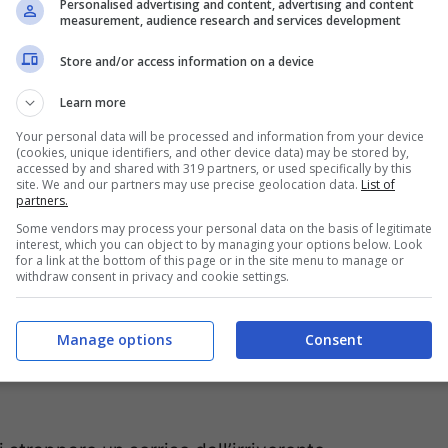
Personalised advertising and content, advertising and content
measurement, audience research and services development
rtà, uguaglianza, lotta al pregiudizio.
Store and/or access information on a device
erito a questa iniziativa, per rendere ancora
Learn more
tto e comunicazione con e per il mondo.
Your personal data will be processed and information from your device
(cookies, unique identifiers, and other device data) may be stored by,
accessed by and shared with 319 partners, or used specifically by this
site. We and our partners may use precise geolocation data.
List of
partners.
Some vendors may process your personal data on the basis of legitimate
interest, which you can object to by managing your options below. Look
for a link at the bottom of this page or in the site menu to manage or
withdraw consent in privacy and cookie settings.
Manage options
Consent