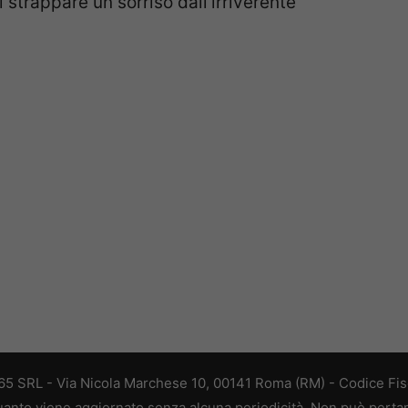
strappare un sorriso dall’irriverente
 365 SRL - Via Nicola Marchese 10, 00141 Roma (RM) - Codice Fisc
 quanto viene aggiornato senza alcuna periodicità. Non può perta