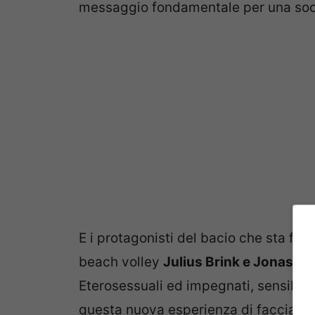
messaggio fondamentale per una soci
E i protagonisti del bacio che sta fac
beach volley
Julius Brink e Jonas 
Eterosessuali ed impegnati, sensibili 
questa nuova esperienza di facciata, 