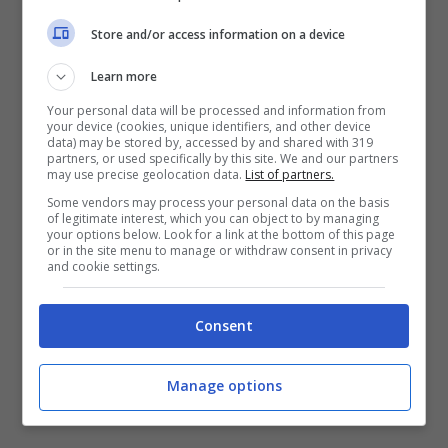
Store and/or access information on a device
Learn more
Your personal data will be processed and information from
your device (cookies, unique identifiers, and other device
data) may be stored by, accessed by and shared with 319
partners, or used specifically by this site. We and our partners
Righe, rossi intensi, rosa shocking,
may use precise geolocation data.
List of partners.
Some vendors may process your personal data on the basis
scozzesi
di ogni colore e motivi vari sono
of legitimate interest, which you can object to by managing
your options below. Look for a link at the bottom of this page
il segreto per portare felicità nelle cupe
or in the site menu to manage or withdraw consent in privacy
and cookie settings.
giornate invernali.
Consent
Manage options