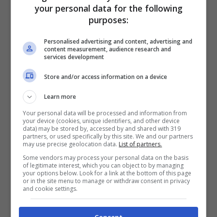
your personal data for the following
purposes:
Personalised advertising and content, advertising and
content measurement, audience research and
services development
Store and/or access information on a device
Bisogniero, ambasciatore italiano negli
Stati Uniti, ha ricordato come la scelta di
Learn more
portare il Codice in America cade proprio
Your personal data will be processed and information from
your device (cookies, unique identifiers, and other device
data) may be stored by, accessed by and shared with 319
nel cinquantesimo anniversario della
partners, or used specifically by this site. We and our partners
may use precise geolocation data.
List of partners.
cooperazione spaziale tra Italia ed Usa”:
Some vendors may process your personal data on the basis
“
Abbiamo appena firmato un nuovo
of legitimate interest, which you can object to by managing
your options below. Look for a link at the bottom of this page
accordo bilaterale
– ha aggiunto
or in the site menu to manage or withdraw consent in privacy
and cookie settings.
l’ambasciatore –
che apre nuove
interessanti possibilità in questo campo di