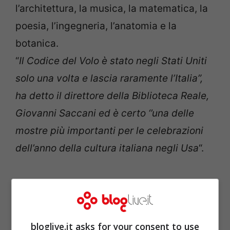
l’architettura, la musica, la matematica, la
poesia, l’ingegneria, l’anatomia e la
botanica.
“
Il Codice del Volo è stato negli Stati Uniti
solo una volta e lascia raramente l’Italia”,
ha detto il direttore della Biblioteca Reale,
Giovanni Saccani ed è certo ‘’una delle
mostre più importanti per le celebrazioni
dell’anno della cultura italiana negli Usa
“.
bloglive.it asks for your consent to use