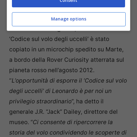
Consent
collaborazione già forte tra i due Paesi
“.
“
L’Italia ha lasciato il segno
“, ha
Manage options
commentato Bisogniero, ricordando che il
‘Codice sul volo degli uccelli’ è stato
copiato in un microchip spedito su Marte,
a bordo della Rover Curiosity atterrata sul
pianeta rosso nell’agosto 2012.
‘’
L’opportunità di esporre il ‘Codice sul volo
degli uccelli’ di Leonardo è per noi un
privilegio straordinario
”, ha detto il
generale J.R. “Jack” Dailey, direttore del
museo. “
Ci consente di ripercorrere la
storia del volo condividendo le scoperte di