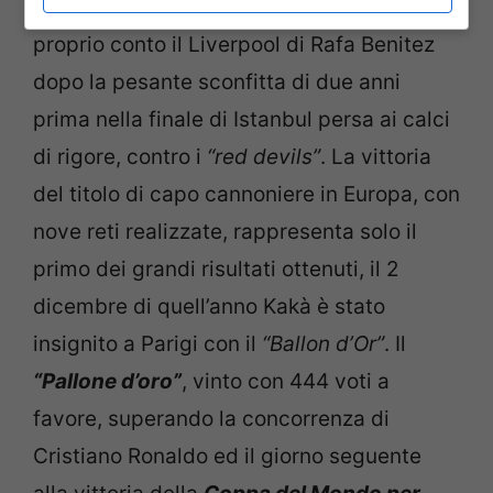
Atene
dai rossoneri, il 23 maggio del 2007,
proprio conto il Liverpool di Rafa Benitez
dopo la pesante sconfitta di due anni
prima nella finale di Istanbul persa ai calci
di rigore, contro i
“red devils”
. La vittoria
del titolo di capo cannoniere in Europa, con
nove reti realizzate, rappresenta solo il
primo dei grandi risultati ottenuti, il 2
dicembre di quell’anno Kakà è stato
insignito a Parigi con il
“Ballon d’Or”
. Il
“Pallone d’oro”
, vinto con 444 voti a
favore, superando la concorrenza di
Cristiano Ronaldo ed il giorno seguente