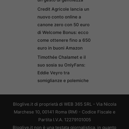
Credit Agricole lancia un
nuovo conto online a
canone zero con 50 euro
di Welcome Bonus: ecco
come ottenere fino a 650
euro in buoni Amazon
Timothée Chalamet e il
suo sosia su OnlyFans:
Eddie Veyro tra
somiglianze e polemiche
Bloglive.it di proprietà di WEB 365 SRL - Via Nicola
Marchese 10, 00141 Roma (RM) - Codice Fiscale e
Partita I.V.A. 12279101005
Bloglive.it non è una testata giornalistica, in quanto