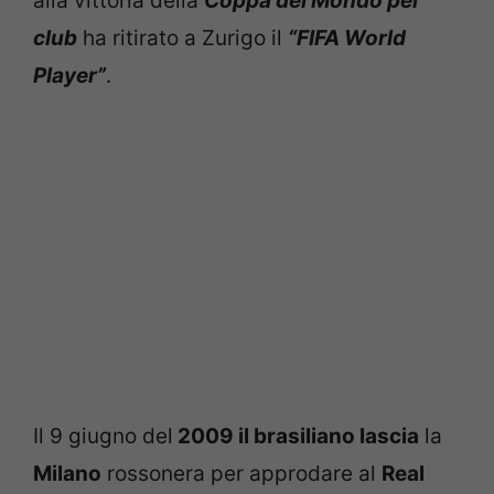
alla vittoria della
Coppa del Mondo per
club
ha ritirato a Zurigo il
“FIFA World
Player”
.
Il 9 giugno del
2009 il brasiliano lascia
la
Milano
rossonera per approdare al
Real