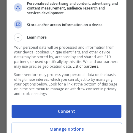
Personalised advertising and content, advertising and
content measurement, audience research and
services development
Store and/or access information on a device
Learn more
Your personal data will be processed and information from
your device (cookies, unique identifiers, and other device
data) may be stored by, accessed by and shared with 319
partners, or used specifically by this site. We and our partners
may use precise geolocation data.
List of partners.
Some vendors may process your personal data on the basis
of legitimate interest, which you can object to by managing
your options below. Look for a link at the bottom of this page
or in the site menu to manage or withdraw consent in privacy
Il
2007
and cookie settings.
è stato davvero un anno d’oro per il
brasiliano sia a livello di club che
Consent
personale,
KaKà
ha guidato il Milan verso
la
finale
di
Champions league
vinta ad
Manage options