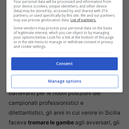
Your personal data will be processed and information from
your device (cookies, unique identifiers, and other device
data) may be stored by, accessed by and shared with 319
partners, or used specifically by this site. We and our partners
may use precise geolocation data.
List of partners.
Some vendors may process your personal data on the basis
of legitimate interest, which you can object to by managing
your options below. Look for a link at the bottom of this page
or in the site menu to manage or withdraw consent in privacy
and cookie settings.
Un altro
pezzo storico
di calcio siciliano
pronto ad essere spazzato via.
Consent
Sembrano lontanissimi gli anni in cui le
Manage options
temutissime corazzate
isolane si
battevano per le nobili posizioni dei
campionati professionistici e
dilettantistici, gli anni in cui venire in Sicilia
faceva
tremare le gambe
agli avversari, gli