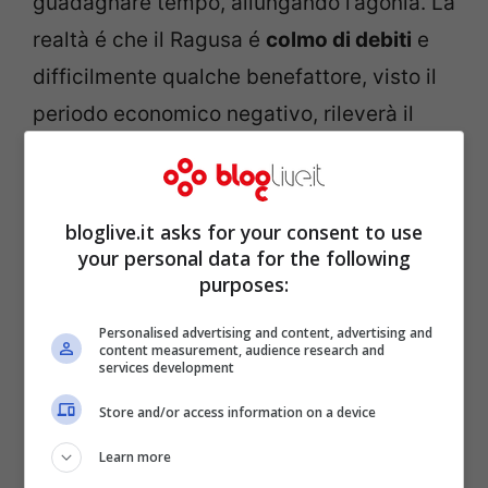
guadagnare tempo, allungando l’agonia. La
realtà é che il Ragusa é
colmo di debiti
e
difficilmente qualche benefattore, visto il
periodo economico negativo, rileverà il
sodalizio. Gli stessi calciatori
senior
rimasti
nel mercato di riparazione, non si allenano
da 15 giorni ed aspettano la radiazione del
bloglive.it asks for your consent to use
your personal data for the following
club per poter riprendere l’attività
purposes:
agonistica da qualche altra parte, si
augurano prima che la stagione finisca.
Personalised advertising and content, advertising and
content measurement, audience research and
services development
Store and/or access information on a device
Learn more