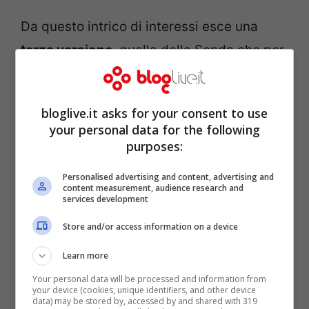
Da questo intrico di interessi esce una
terza versione
, quella della Sonda che per
il suo 40% ritiene di dover ricevere ancora
25 milioni di euro
, avendone ricevuti solo 7
bloglive.it asks for your consent to use
al fronte di una valutazione del cartellino
your personal data for the following
di
72 milioni totali
. La società brasiliana ha
purposes:
sporto
denuncia
verso il club catalano e
Personalised advertising and content, advertising and
content measurement, audience research and
altre indagini sono in atto per stabilire
services development
quale sia davvero la verità in questa
Store and/or access information on a device
complessa operazione di mercato.
Learn more
Le
modalità di trasferimento
non hanno
Your personal data will be processed and information from
dunque convinto una parte dell’assemblea
your device (cookies, unique identifiers, and other device
data) may be stored by, accessed by and shared with 319
dei soci del Barcellona, il cui malcontento