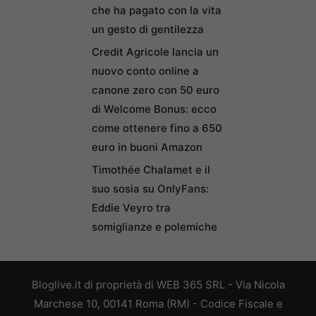
che ha pagato con la vita
un gesto di gentilezza
Credit Agricole lancia un
nuovo conto online a
canone zero con 50 euro
di Welcome Bonus: ecco
come ottenere fino a 650
euro in buoni Amazon
Timothée Chalamet e il
suo sosia su OnlyFans:
Eddie Veyro tra
somiglianze e polemiche
Bloglive.it di proprietà di WEB 365 SRL - Via Nicola
Marchese 10, 00141 Roma (RM) - Codice Fiscale e