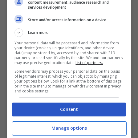
content measurement, audience research and
chiave del campionato che sta per
services development
cominciare, anche in vista di un ultimo
Store and/or access information on a device
Gran Premio che, assegnando punti doppi,
Learn more
risulterà senz’altro decisivo.
Su questo
Your personal data will be processed and information from
aspetto la Ferrari e Alonso sono maestri
,
your device (cookies, unique identifiers, and other device
data) may be stored by, accessed by and shared with 319
ed è da qui che bisognerà iniziare.
partners, or used specifically by this site. We and our partners
may use precise geolocation data.
List of partners.
Some vendors may process your personal data on the basis
of legitimate interest, which you can object to by managing
your options below. Look for a link at the bottom of this page
or in the site menu to manage or withdraw consent in privacy
and cookie settings.
Consent
Manage options