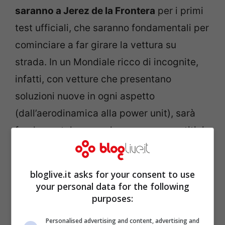
saranno a Jerez de la Frontera
per i primi
test ufficiali, che saranno fondamentali per
cominciare a far girare la vettura su
strada. In un Mondiale ricco di incognite,
infatti, con vetture che presentano
soluzioni nuove in ogni aspetto
(dall’aerodinamica alla power unit), sarà
fondamentale non solo essere competitivi
sin dalla prima gara, che come da
tradizione si correrà a Marzo a Melbourne,
bloglive.it asks for your consent to use
ma occorrerà ricercare un’affidabilità
your personal data for the following
purposes:
totale
: portare a termine ogni gara, fare
punti su ogni circuito, potrebbe essere la
Personalised advertising and content, advertising and