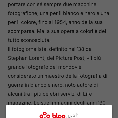
portare con sé sempre due macchine
fotografiche, una per il bianco e nero e una
per il colore, fino al 1954, anno della sua
scomparsa. Ma la sua opera a colori è del
tutto sconosciuta.
Il fotogiornalista, definito nel ’38 da
Stephan Lorant, del Picture Post, «il più
grande fotografo del mondo» è
considerato un maestro della fotografia di
guerra in bianco e nero, noto autore di
alcuni tra i più celebri servizi di Life
magazine. Le sue immagini degli anni ’30
della guerra civile di Spagna, della