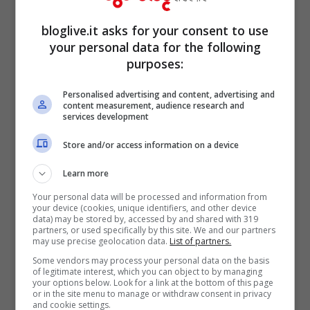
Seconda guerra mondiale e del
bloglive.it asks for your consent to use
dopoguerra in Europa sono icone del
your personal data for the following
secolo passato. Tutte in bianco e nero.
purposes:
Personalised advertising and content, advertising and
content measurement, audience research and
services development
Store and/or access information on a device
Learn more
Your personal data will be processed and information from
your device (cookies, unique identifiers, and other device
data) may be stored by, accessed by and shared with 319
partners, or used specifically by this site. We and our partners
may use precise geolocation data.
List of partners.
Some vendors may process your personal data on the basis
of legitimate interest, which you can object to by managing
Conosciuto soprattutto per
aver
your options below. Look for a link at the bottom of this page
or in the site menu to manage or withdraw consent in privacy
raccontato le principali guerre del
and cookie settings.