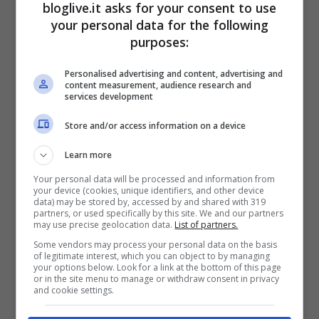
bloglive.it asks for your consent to use
responsabili per la tutela del buon nome
your personal data for the following
della Società e del calciatore.”
purposes:
Personalised advertising and content, advertising and
content measurement, audience research and
services development
Store and/or access information on a device
Learn more
Your personal data will be processed and information from
your device (cookies, unique identifiers, and other device
data) may be stored by, accessed by and shared with 319
partners, or used specifically by this site. We and our partners
may use precise geolocation data.
List of partners.
Some vendors may process your personal data on the basis
of legitimate interest, which you can object to by managing
your options below. Look for a link at the bottom of this page
Non sappiamo come questa questione
or in the site menu to manage or withdraw consent in privacy
and cookie settings.
potrà finire
e nemmeno quali potrebbero