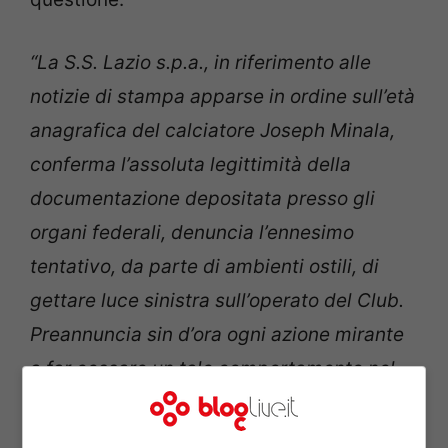
“La S.S. Lazio s.p.a., in riferimento alle
notizie di stampa apparse in ordine sull’età
anagrafica del calciatore Joseph Minala,
conferma l’assoluta legittimità della
documentazione depositata presso gli
organi federali, denuncia l’ennesimo
tentativo, da parte di ambienti ostili, di
gettare luce sinistra sull’operato del Club.
Preannuncia sin d’ora ogni azione mirante
a far cessare un tale comportamento nel
rispetto dei tifosi e dei calciatori, e si
riserva di agire nei confronti dei