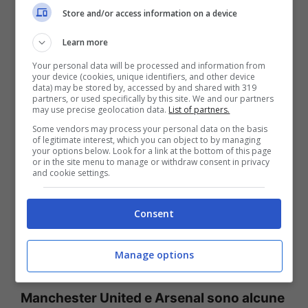
Store and/or access information on a device
2012-2013 è ancora un perno del
centrocampo della sua Juve – Conte lo
Learn more
sposta più avanti, posizionandolo dietro la
Your personal data will be processed and information from
your device (cookies, unique identifiers, and other device
punta centrale: è un 4-5-1 con cui la Juve
data) may be stored by, accessed by and shared with 319
partners, or used specifically by this site. We and our partners
chiude il campionato totalizzando 9
may use precise geolocation data.
List of partners.
Some vendors may process your personal data on the basis
vittorie di fila e vincendo il secondo
of legitimate interest, which you can object to by managing
your options below. Look for a link at the bottom of this page
scudetto consecutivo dominato sin
or in the site menu to manage or withdraw consent in privacy
and cookie settings.
dall’inizio.
L’estate che segue per Marchisio è simile
Consent
a quella vissuta prima dell’arrivo di Conte
,
quando sembrava con le valigie in mano
Manage options
pronto a cambiare aria.
Monaco,
Manchester United e Arsenal sono alcune