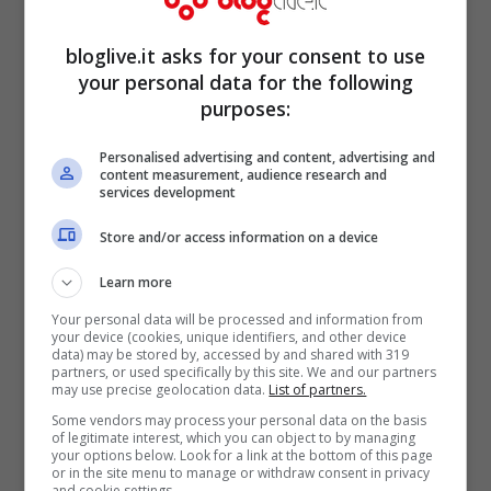
bloglive.it asks for your consent to use
your personal data for the following
Concludiamo con le spezie parlando
purposes:
brevemente della
cannella
. Una pianta
rinomata in cucina e nel campo della
Personalised advertising and content, advertising and
content measurement, audience research and
salute. Le sue vitamine e sali minerali sono
services development
ottimi per numerosi fattori. Alleata di
Store and/or access information on a device
mente e corpo, si dimostra un potente
Learn more
antiossidante oltre che digestivo naturale.
Your personal data will be processed and information from
your device (cookies, unique identifiers, and other device
Combatte la nausea, il vomito, la
data) may be stored by, accessed by and shared with 319
partners, or used specifically by this site. We and our partners
stanchezza… è inoltre un famoso
may use precise geolocation data.
List of partners.
disinfettante, antisettico e antibatterico.
Some vendors may process your personal data on the basis
of legitimate interest, which you can object to by managing
your options below. Look for a link at the bottom of this page
or in the site menu to manage or withdraw consent in privacy
Acqua calda e limone
and cookie settings.