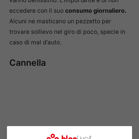
vanno benissimo. L’importante è di non
eccedere con il suo
consumo giornaliero.
Alcuni ne masticano un pezzetto per
trovare sollievo nel giro di poco, specie in
caso di mal d’auto.
Cannella