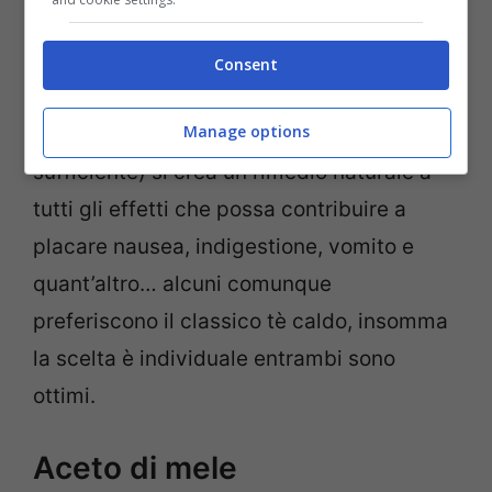
Questa è una delle soluzioni più famose al
Consent
mondo, infatti con un semplice bicchiere
Manage options
d’acqua calda e del succo di limone (½ è
sufficiente) si crea un rimedio naturale a
tutti gli effetti che possa contribuire a
placare nausea, indigestione, vomito e
quant’altro… alcuni comunque
preferiscono il classico tè caldo, insomma
la scelta è individuale entrambi sono
ottimi.
Aceto di mele