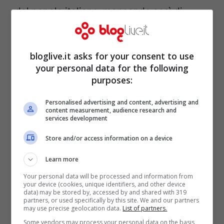
dal popolo italiano, mancando così di
rispetto soprattutto alle tante persone che
sono oppresse per davvero dalle forze del
bloglive.it asks for your consent to use
male”.
your personal data for the following
purposes:
Personalised advertising and content, advertising and
content measurement, audience research and
services development
Store and/or access information on a device
Learn more
Your personal data will be processed and information from
your device (cookies, unique identifiers, and other device
data) may be stored by, accessed by and shared with 319
partners, or used specifically by this site. We and our partners
may use precise geolocation data.
List of partners.
Some vendors may process your personal data on the basis