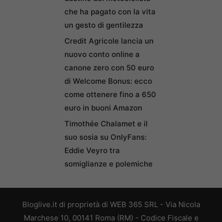
che ha pagato con la vita
un gesto di gentilezza
Credit Agricole lancia un
nuovo conto online a
canone zero con 50 euro
di Welcome Bonus: ecco
come ottenere fino a 650
euro in buoni Amazon
Timothée Chalamet e il
suo sosia su OnlyFans:
Eddie Veyro tra
somiglianze e polemiche
Bloglive.it di proprietà di WEB 365 SRL - Via Nicola
Marchese 10, 00141 Roma (RM) - Codice Fiscale e