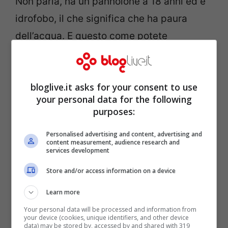
Non parla, ha un pannolone a 18 anni ed è
idrofobo, il che significa che ha paura
dell’acqua. E questo come potete
immaginare rappresenta un problema
quando dobbiamo lavarlo”.
bloglive.it asks for your consent to use
your personal data for the following
purposes:
Personalised advertising and content, advertising and
content measurement, audience research and
services development
Store and/or access information on a device
Learn more
Your personal data will be processed and information from
your device (cookies, unique identifiers, and other device
data) may be stored by, accessed by and shared with 319