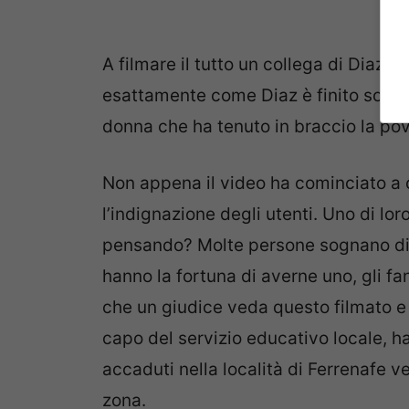
A filmare il tutto un collega di Diaz, 
esattamente come Diaz è finito sotto i
donna che ha tenuto in braccio la pov
Non appena il video ha cominciato a 
l’indignazione degli utenti. Uno di lor
pensando? Molte persone sognano di 
hanno la fortuna di averne uno, gli fan
che un giudice veda questo filmato e
capo del servizio educativo locale, ha
accaduti nella località di Ferrenafe ve
zona.