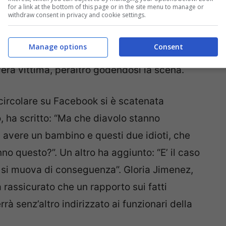
for a link at the bottom of this page or in the site menu to manage or
withdraw consent in privacy and cookie settings.
insegnante in una scuola vicina alla sua, che
Manage options
Consent
nchiesta; così come nei guai ci è finita la
era vittima, peraltro godendosi la scena.
circolare su Facebook si è scatenata
o, ha scritto: “Ma che diavolo stanno
avere un bambino e questi due idioti, che
no questo?”. Un altro ha aggiunto: “E’ il caso
 si muova di conseguenza”. Gloria Jimenez,
 rassicurato che un rapporto sui fatti
rrà senz’altro indirizzato ai funzionari della