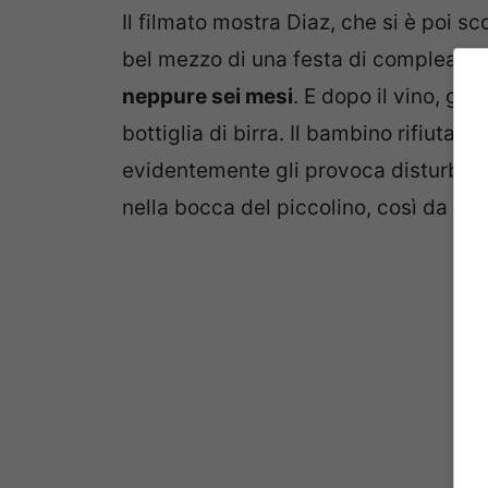
Il filmato mostra Diaz, che si è poi s
bel mezzo di una festa di compleanno
neppure sei mesi
. E dopo il vino, gli
bottiglia di birra. Il bambino rifiuta le
evidentemente gli provoca disturbo, ma 
nella bocca del piccolino, così da co