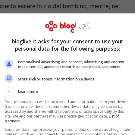
coperto essere lo zio del bambino, mentre, nel
, offre
un bicchiere di vino al nipotino di
 offre anche un altro drink alcolico, ovvero una
 “offerte” perché il solo odore degli alcolici
bloglive.it asks for your consent to use your
l’uomo insiste: infila il dito nell’alcool e poi
personal data for the following purposes:
stringere la creatura ad assimilare la bevanda.
Personalised advertising and content, advertising and content
measurement, audience research and services development
Store and/or access information on a device
Learn more
Your personal data will be processed and information from your device
(cookies, unique identifiers, and other device data) may be stored by,
accessed by and shared with 319 partners, or used specifically by this
site. We and our partners may use precise geolocation data.
List of
partners.
Some vendors may process your personal data on the basis of legitimate
interest, which you can object to by managing your options below. Look