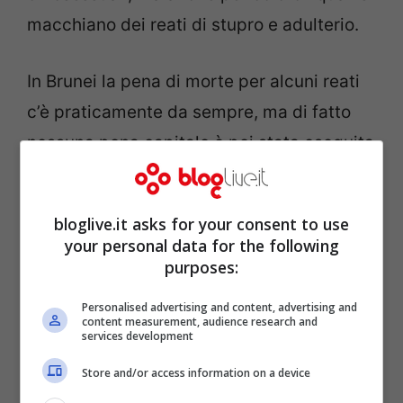
macchiano dei reati di stupro e adulterio.
In Brunei la pena di morte per alcuni reati
c’è praticamente da sempre, ma di fatto
nessuna pena capitale è poi stata eseguita
dal 1957 in avanti. L’omosessualità era già
illegale nel sultanato e punibile con 10 anni
bloglive.it asks for your consent to use
di carcere, mentre la legge voluta da
your personal data for the following
Bolkiah avrebbe di fatto esteso la sanzione
purposes:
fino alla pena di morte.
Personalised advertising and content, advertising and
content measurement, audience research and
services development
Store and/or access information on a device