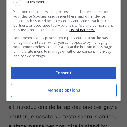
Learn more
Your personal data will be processed and information from
your device (cookies, unique identifiers, and other device
data) may be stored by, accessed by and shared with 319
partners, or used specifically by this site. We and our partners
may use precise geolocation data.
List of partners.
Some vendors may process your personal data on the basis
of legitimate interest, which you can object to by managing
your options below. Look for a link at the bottom of this page
or in the site menu to manage or withdraw consent in privacy
and cookie settings.
Le nuove regole introdotte dal sultanato
del Brunei avevano suscitato proteste a
Consent
non finire e messo in moto diverse
iniziative di boicottaggio. La legge
Manage options
introdotta lo scorso aprile che mirava
all’introduzione della lapidazione per gay e
adulteri, e basata sul testo sacro islamico,
è stata messa per così dire in stand by