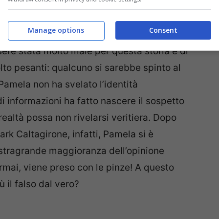
Manage options
Consent
ssere stata molto male per questa storia e di
to pesanti: qualcuno si sarebbe spinto al
 Pamela non ha svelato l’identità
 informazioni ha fatto nascere il sospetto
realtà possa non rivelarsi veritiera. Dopo
rk Caltagirone, infatti, Pamela si è
a stragrande maggioranza dell’opinione
ormai, viene preso con le pinze! A questo
ù il falso dal vero?