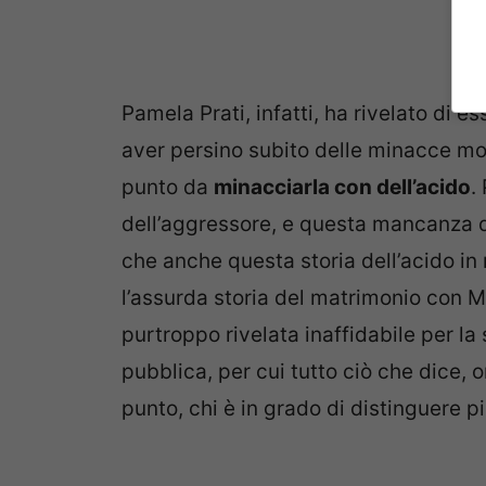
Pamela Prati, infatti, ha rivelato di e
aver persino subito delle minacce mol
punto da
minacciarla con dell’acido
.
dell’aggressore, e questa mancanza di
che anche questa storia dell’acido in 
l’assurda storia del matrimonio con Ma
purtroppo rivelata inaffidabile per l
pubblica, per cui tutto ciò che dice, 
punto, chi è in grado di distinguere pi