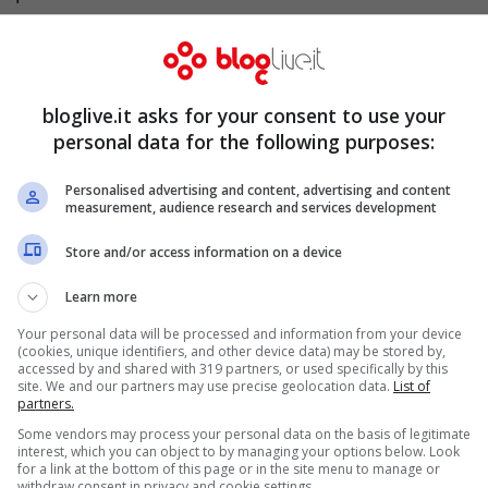
stando a quanto rivelato da Riccardo
uona mezzora. Dopo di che, al rientro, si
la ritrae al fianco di Mark e dei piccoli
bloglive.it asks for your consent to use your
 loro presi in affido.
personal data for the following purposes:
Personalised advertising and content, advertising and content
i di vera tensione, ma al di là di questo, ciò
measurement, audience research and services development
state alcune rivelazioni fatte dalla showgirl.
Store and/or access information on a device
Learn more
Your personal data will be processed and information from your device
(cookies, unique identifiers, and other device data) may be stored by,
accessed by and shared with 319 partners, or used specifically by this
site. We and our partners may use precise geolocation data.
List of
partners.
Some vendors may process your personal data on the basis of legitimate
interest, which you can object to by managing your options below. Look
for a link at the bottom of this page or in the site menu to manage or
withdraw consent in privacy and cookie settings.