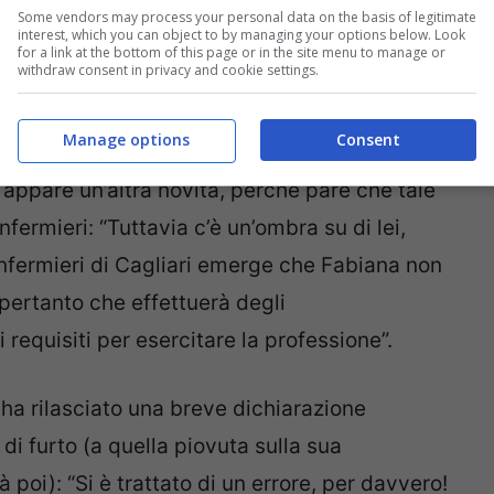
Some vendors may process your personal data on the basis of legitimate
interest, which you can object to by managing your options below. Look
for a link at the bottom of this page or in the site menu to manage or
withdraw consent in privacy and cookie settings.
Manage options
Consent
appare un’altra novità, perché pare che tale
nfermieri: “Tuttavia c’è un’ombra su di lei,
infermieri di Cagliari emerge che Fabiana non
a pertanto che effettuerà degli
requisiti per esercitare la professione”.
 ha rilasciato una breve dichiarazione
di furto (a quella piovuta sulla sua
oi): “Si è trattato di un errore, per davvero!