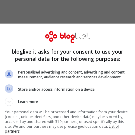
emerso che Carta potrebbe non essere stato
va all’inizio, ma “soltanto” un complice. Al
be la donna arrestata insieme a lui, cioè
bloglive.it asks for your consent to use your
accompagnato Carta alla Rinascente è stata
personal data for the following purposes:
magliette. Lei è un’infermiera professionale –
Personalised advertising and content, advertising and content
measurement, audience research and services development
iama Fabiana Muscas e lavora presso il reparto
Cagliari”.
Store and/or access information on a device
Learn more
Your personal data will be processed and information from your device
(cookies, unique identifiers, and other device data) may be stored by,
accessed by and shared with 319 partners, or used specifically by this
site. We and our partners may use precise geolocation data.
List of
partners.