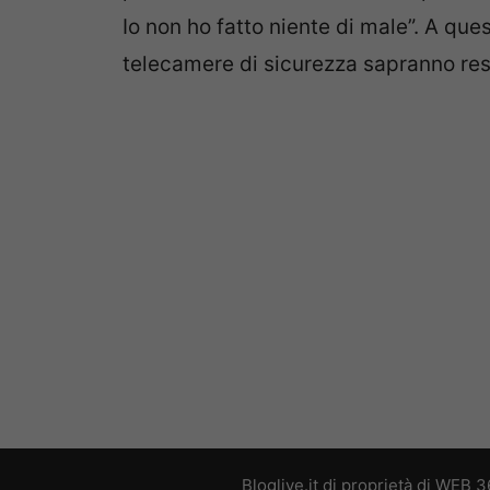
Io non ho fatto niente di male”. A que
telecamere di sicurezza sapranno restit
Bloglive.it di proprietà di WEB