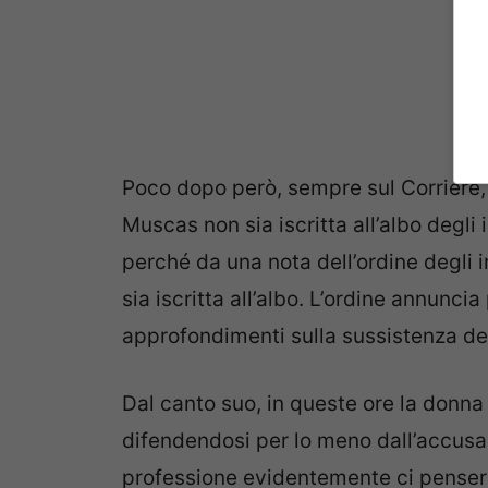
Poco dopo però, sempre sul Corriere, 
Muscas non sia iscritta all’albo degli i
perché da una nota dell’ordine degli 
sia iscritta all’albo. L’ordine annunci
approfondimenti sulla sussistenza dei 
Dal canto suo, in queste ore la donna
difendendosi per lo meno dall’accusa 
professione evidentemente ci penserà p