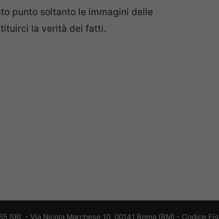
sto punto soltanto le immagini delle
uirci la verità dei fatti.
 365 SRL - Via Nicola Marchese 10, 00141 Roma (RM) - Codice Fisc