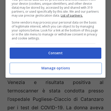
your device (cookies, unique identifiers, and other device
contagiato. A Cremona, il sindaco ha
data) may be stored by, accessed by and shared with 319
partners, or used specifically by this site. We and our partners
disposto la chiusura di scuole, luoghi di
may use precise geolocation data.
List of partners.
Some vendors may process your personal data on the basis
aggregazione e ha sospeso qualsiasi
of legitimate interest, which you can object to by managing
your options below. Look for a link at the bottom of this page
manifestazione pubblica in vista del
or in the site menu to manage or withdraw consent in privacy
and cookie settings.
Carnevale. Inoltre, ha invitato i cittadini di
restare a casa.
Consent
Intanto, all’aeroporto di Lamezia Terme,
Manage options
una donna di 26 anni proveniente da
Venezia e risultata positiva al
termoscanner è stata condotta presso
l’ospedale Pugliese-Ciaccio di Catanzaro
per i test del COVID-19. La donna aveva