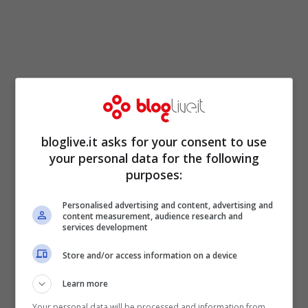
Per quanto riguarda la Lombardia, un
bloglive.it asks for your consent to use
contagiato è stato individuato nel come di
your personal data for the following
Sesto Cremonese, notizia che è stata
purposes:
confermata dal sindaco della cittadina.
Personalised advertising and content, advertising and
Complessivamente, fino ad ora i casi in
content measurement, audience research and
services development
tutta la Regione sono 32, con 10 uomini del
Store and/or access information on a device
lodigiano posti già in stato di isolamento.
Invece, in quarantena ci sono 250 persone,
Learn more
tutte in contatto con chi è già stato
Your personal data will be processed and information from