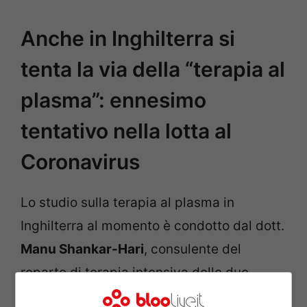
Anche in Inghilterra si
tenta la via della “terapia al
plasma”: ennesimo
tentativo nella lotta al
Coronavirus
Lo studio sulla terapia al plasma in
Inghilterra al momento è condotto dal dott.
Manu Shankar-Hari
, consulente del
reparto di terapia intensiva delle due
strutture, che ha così spiegato il suo punto