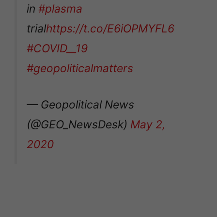
in
#plasma
trial
https://t.co/E6iOPMYFL6
#COVID__19
#geopoliticalmatters
— Geopolitical News
(@GEO_NewsDesk)
May 2,
2020