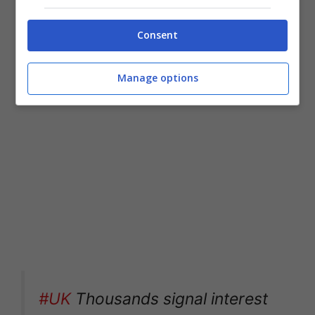
LEGGI ANCHE >>>
Un braccialetto
intelligente per il Coronavirus: la
Consent
sperimentazione è italiana
Manage options
#UK
Thousands signal interest