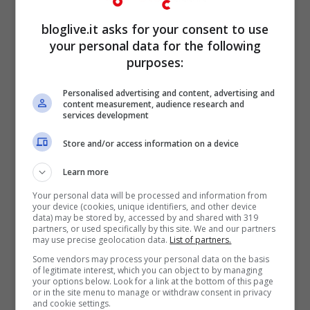
di vista:
“E’ giusto dire che non esistono
bloglive.it asks for your consent to use
ancora farmaci certi per il trattamento dei
your personal data for the following
pazienti in condizioni critiche. Questa
purposes:
terapia al plasma
potrebbe però migliorare
Personalised advertising and content, advertising and
la possibilità di guarigione dei pazienti in
content measurement, audience research and
services development
condizioni critiche poiché infetti da
Covid-
Store and/or access information on a device
19″.
Al momento sono numerosi i volontari,
Learn more
tra i guariti al
Coronavirus
, che stanno
Your personal data will be processed and information from
donando il proprio plasma per favorire
your device (cookies, unique identifiers, and other device
data) may be stored by, accessed by and shared with 319
questa sperimentazione che potrebbe
partners, or used specifically by this site. We and our partners
may use precise geolocation data.
List of partners.
seriamente aiutare non solo il
Regno Unito
Some vendors may process your personal data on the basis
ma anche tutto il mondo.
of legitimate interest, which you can object to by managing
your options below. Look for a link at the bottom of this page
or in the site menu to manage or withdraw consent in privacy
and cookie settings.