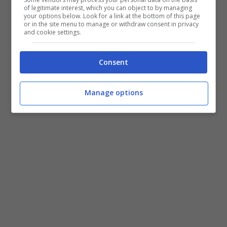
of legitimate interest, which you can object to by managing
vedo e dei cortissimi pantaloncini che
your options below. Look for a link at the bottom of this page
or in the site menu to manage or withdraw consent in privacy
lasciavano scoperte tutte le sue gambe.
and cookie settings.
Consent
Manage options