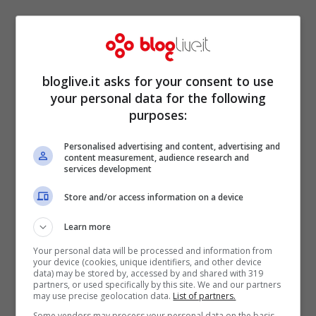
bloglive.it asks for your consent to use
Nella storia successiva la
bella Leotta
si
your personal data for the following
purposes:
cimenta in un
sensuale balletto
, sempre
con il sorriso sulle labbra. Dopo aver
Personalised advertising and content, advertising and
content measurement, audience research and
allontanato Battaglia in maniera scherzosa,
services development
parte la musica e la sinuosa Diletta si
Store and/or access information on a device
lascia andare a movimenti di bacino molto
Learn more
ammiccanti. Due stories sicuramente
Your personal data will be processed and information from
apprezzate dai tanti ammiratori della
your device (cookies, unique identifiers, and other device
data) may be stored by, accessed by and shared with 319
giornalista che anche ieri si era mostrata in
partners, or used specifically by this site. We and our partners
may use precise geolocation data.
List of partners.
tutta la sua bellezza con un top vedo non
Some vendors may process your personal data on the basis