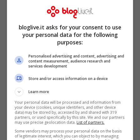
finalmente tornare in Italia per
riabbracciare i suoi cari. Previsto per la
bloglive.it asks for your consent to use
giornata di domani il rientro sul suolo
your personal data for the following
italiano . L’operazione per liberare la
purposes:
giovanissima, secondo
AdnKronos
,
Personalised advertising and content, advertising and
sarebbe partita all’alba di stamani e si
content measurement, audience research and
services development
sarebbe conclusa pochissimi minuti fa.
Store and/or access information on a device
Piovono i commenti entusiastici sui social
da parte di tutte le parti politiche.
Learn more
Your personal data will be processed and information from
your device (cookies, unique identifiers, and other device
FORSE POTREBBE INTERESSARTI ANCHE
data) may be stored by, accessed by and shared with 319
partners, or used specifically by this site. We and our partners
>>>
La storia di Peppino Impastato: lo
may use precise geolocation data.
List of partners.
sberleffo alla mafia e l’elezione post morte
Some vendors may process your personal data on the basis
of legitimate interest, which you can object to by managing