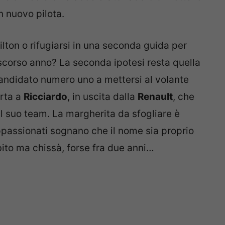
n nuovo pilota.
on o rifugiarsi in una seconda guida per
o scorso anno? La seconda ipotesi resta quella
ndidato numero uno a mettersi al volante
orta a
Ricciardo
, in uscita dalla
Renault
, che
al suo team. La margherita da sfogliare è
appassionati sognano che il nome sia proprio
ito ma chissà, forse fra due anni…