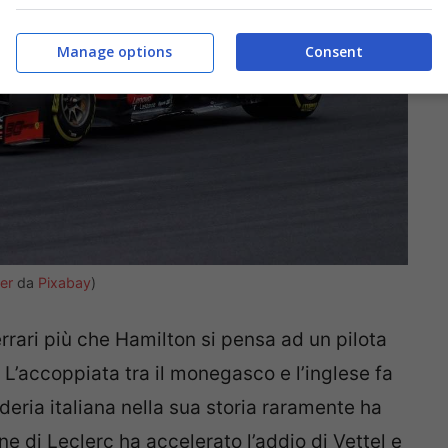
Manage options
Consent
er
da
Pixabay
)
rrari più che Hamilton si pensa ad un pilota
L’accoppiata tra il monegasco e l’inglese fa
deria italiana nella sua storia raramente ha
ne di Leclerc ha accelerato l’addio di Vettel e