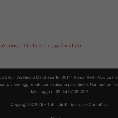
 è consentito fare e cosa è vietato
 365 SRL - Via Nicola Marchese 10, 00141 Roma (RM) - Codice Fisc
 quanto viene aggiornato senza alcuna periodicità. Non può perta
della legge n. 62 del 07.03.2001
Copyright ©2026 - Tutti i diritti riservati -
Contattaci