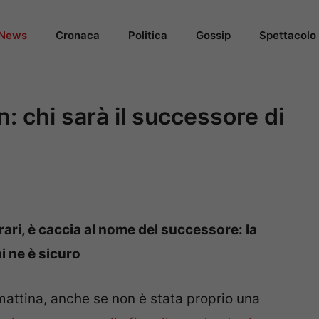
News
Cronaca
Politica
Gossip
Spettacolo
: chi sarà il successore di
errari, è caccia al nome del successore: la
i ne è sicuro
 mattina, anche se non è stata proprio una