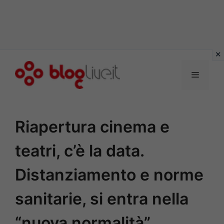
Vai
al
Menu
contenuto
Riapertura cinema e
teatri, c’è la data.
Distanziamento e norme
sanitarie, si entra nella
“nuova normalità”