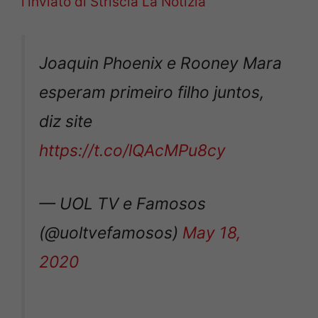
l’inviato di Striscia La Notizia
Joaquin Phoenix e Rooney Mara
esperam primeiro filho juntos,
diz site
https://t.co/lQAcMPu8cy
— UOL TV e Famosos
(@uoltvefamosos)
May 18,
2020