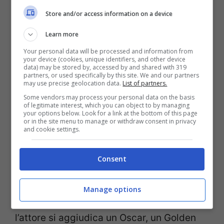
Store and/or access information on a device
mondiale l’ha raggiunta tre anni, quando
nel 2011 ha interpretato Lisbeth Salander
Learn more
in Millennium – Uomini che odiano le
Your personal data will be processed and information from
your device (cookies, unique identifiers, and other device
donne.
data) may be stored by, accessed by and shared with 319
partners, or used specifically by this site. We and our partners
may use precise geolocation data.
List of partners.
Phoenix
invece inizia ad essere acclamato
Some vendors may process your personal data on the basis
of legitimate interest, which you can object to by managing
your options below. Look for a link at the bottom of this page
sin dal 2006 quando vince un Golden
or in the site menu to manage or withdraw consent in privacy
and cookie settings.
Globe e un Grammy Award per
interpretazione di Johnny Cash in Quando
Consent
l’amore brucia l’anima – Walk the line.
Infine, il successo più grande arriva con
Manage options
l’interpretazione di Joker, grazie alla quale
l’attore si aggiudica un Oscar, un Golden