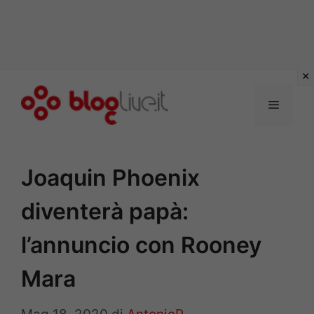
Vai
al
Menu
contenuto
Joaquin Phoenix
diventerà papà:
l’annuncio con Rooney
Mara