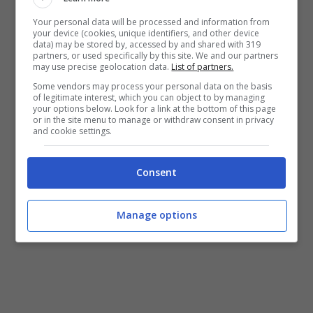
sono tutti uomini
. Un dato che fa
Your personal data will be processed and information from
your device (cookies, unique identifiers, and other device
data) may be stored by, accessed by and shared with 319
sicuramente riflettere, ma siamo certi che
partners, or used specifically by this site. We and our partners
may use precise geolocation data.
List of partners.
Naomi, dall’alto dei suoi
37,4 milioni di
Some vendors may process your personal data on the basis
dollari,
non se ne starà facendo un così
of legitimate interest, which you can object to by managing
your options below. Look for a link at the bottom of this page
grande cruccio. La sportiva donna più
or in the site menu to manage or withdraw consent in privacy
and cookie settings.
pagata della storia, come dimostra anche
questo grafico di ‘Sports Freak’: avrà di
Consent
che essere felice!
Manage options