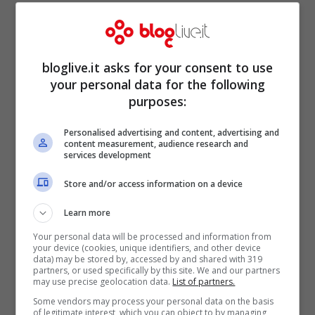
varie relazioni tra cui quella con la modella
Kristen Zang
. Ma la situazione che ha
destato maggiore clamore è quella che
bloglive.it asks for your consent to use
risale ad appena un anno fa, quando
Cage
your personal data for the following
purposes:
ha contratto matrimonio con la make up
artist
Erika Koike
. Il matrimonio durò
Personalised advertising and content, advertising and
content measurement, audience research and
appena quattro giorni e fu poi annullato da
services development
Cage
, che a quanto pare non si era reso
Store and/or access information on a device
conto di essersi sposato: “Ero troppo
Learn more
ubriaco per capire”, farà sapere alla
Your personal data will be processed and information from
your device (cookies, unique identifiers, and other device
stampa.
data) may be stored by, accessed by and shared with 319
partners, or used specifically by this site. We and our partners
may use precise geolocation data.
List of partners.
Some vendors may process your personal data on the basis
of legitimate interest, which you can object to by managing