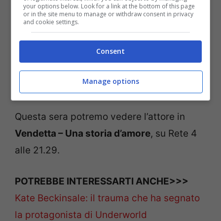
your options below. Look for a link at the bottom of this page
or in the site menu to manage or withdraw consent in privacy
and cookie settings.
Consent
Manage options
Questa sera potremo vedere l’attore in
Vendetta – Una storia d’amore
, su Rete 4
alle 21.29.
POTREBBE INTERESSARTI ANCHE>>>
Kate Beckinsale: il trauma che ha segnato
la protagonista di Underworld