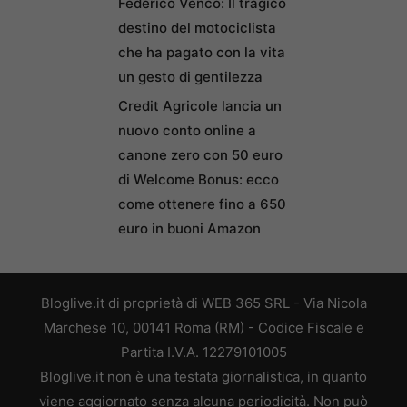
Federico Venco: Il tragico
destino del motociclista
che ha pagato con la vita
un gesto di gentilezza
Credit Agricole lancia un
nuovo conto online a
canone zero con 50 euro
di Welcome Bonus: ecco
come ottenere fino a 650
euro in buoni Amazon
Bloglive.it di proprietà di WEB 365 SRL - Via Nicola
Marchese 10, 00141 Roma (RM) - Codice Fiscale e
Partita I.V.A. 12279101005
Bloglive.it non è una testata giornalistica, in quanto
viene aggiornato senza alcuna periodicità. Non può