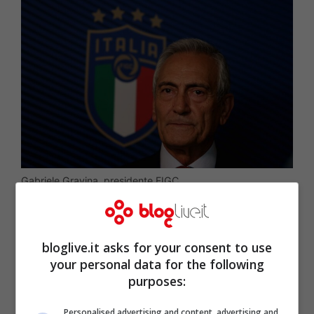
Gabriele Gravina, presidente FIGC
Oltre a questo ormai famigerato
algoritmo
che sta spaccando in due la
Serie A
c’è
bloglive.it asks for your consent to use
your personal data for the following
anche la questione riapertura degli stadi
purposes:
sul tavolo della discussione. Ne ha parlato
Personalised advertising and content, advertising and