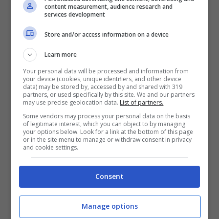
anche
il presidente della FIGC, Gabriele
content measurement, audience research and
services development
Gravina
, che a ‘Il Mattino’ ha spiegato un
po’ i motivi di questa sua posizione,
Store and/or access information on a device
portata avanti con convinzione:
Learn more
“L’algoritmo sarà ispirato a un principio di
Your personal data will be processed and information from
your device (cookies, unique identifiers, and other device
equità e buon senso, con l’obiettivo di
data) may be stored by, accessed by and shared with 319
partners, or used specifically by this site. We and our partners
assegnare i titoli sul campo. Non mi piace
may use precise geolocation data.
List of partners.
Some vendors may process your personal data on the basis
cristallizzare la classifica senza
of legitimate interest, which you can object to by managing
your options below. Look for a link at the bottom of this page
considerare le gare che restano”. Una
or in the site menu to manage or withdraw consent in privacy
and cookie settings.
battuta anche sulla possibile riapertura
degli stadi al pubblico: “Spero si possano
Consent
riaprire già in estate, anche in maniera
parziale. Sarebbe una straordinaria
Manage options
iniezione di fiducia e di entusiasmo”.