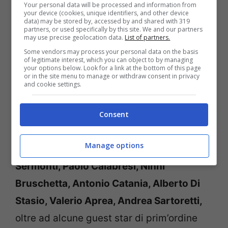
Your personal data will be processed and information from
your device (cookies, unique identifiers, and other device
data) may be stored by, accessed by and shared with 319
partners, or used specifically by this site. We and our partners
may use precise geolocation data.
List of partners.
Some vendors may process your personal data on the basis
of legitimate interest, which you can object to by managing
La serie in effetti è stata una pietra miliare
your options below. Look for a link at the bottom of this page
or in the site menu to manage or withdraw consent in privacy
della comedy all’italiana, cui hanno preso
and cookie settings.
parte attori di grande calibro. Nel cast
della serie ritroviamo infatti
Francesco
Consent
Pannofino, Alessandro Tiberi, Caterina
Manage options
Guzzanti, Carolina Crescentini, Pietro
Sermonti, Paolo Calabresi, Ninni
Bruschetta, Antonio Catania, Alberto Di
Stasio, Valerio Aprea, Andrea Sartoretti,
oltre ad alcune guest star di prim’ordine