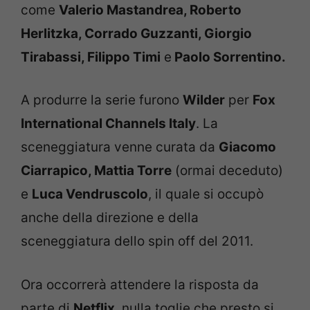
come
Valerio Mastandrea, Roberto
Herlitzka, Corrado Guzzanti, Giorgio
Tirabassi, Filippo Timi
e
Paolo Sorrentino.
A produrre la serie furono
Wilder
per
Fox
International Channels Italy
. La
sceneggiatura venne curata da
Giacomo
Ciarrapico, Mattia Torre
(ormai deceduto)
e
Luca Vendruscolo
, il quale si occupò
anche della direzione e della
sceneggiatura dello spin off del 2011.
Ora occorrerà attendere la risposta da
parte di
Netflix
, nulla toglie che presto si