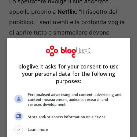
Lo spettatore rivolge il suo accorato
appello proprio a
Netflix
: “Il rispetto del
pubblico, i sentimenti e la profonda voglia
di aprire tutto e smarmellare devono
essere rispettati da voi che ci avete dato
una speranza riproponendo il miglior
prodotto comedy italiano degli ultimi 20
bloglive.it asks for your consent to use
your personal data for the following
anni”.
purposes:
Personalised advertising and content, advertising and
content measurement, audience research and
services development
Store and/or access information on a device
Learn more