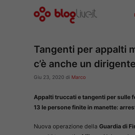
Vai
al
contenuto
Tangenti per appalti m
c’è anche un dirigent
Giu 23, 2020
di
Marco
Appalti truccati e tangenti per sulle
13 le persone finite in manette: arre
Nuova operazione della
Guardia di F