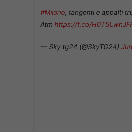
#Milano
, tangenti e appalti tr
Atm
https://t.co/H0T5LwhJF
— Sky tg24 (@SkyTG24)
Jun