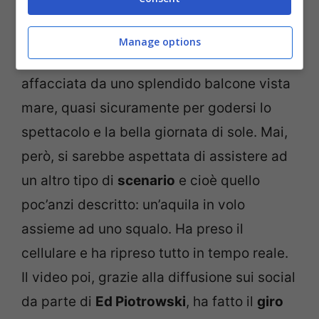
dorso dello squalo portandolo a volare
alto, è stato ripreso da
Ashley White
, di
Manage options
Erwin,
Tennessee
. La ragazza era
affacciata da uno splendido balcone vista
mare, quasi sicuramente per godersi lo
spettacolo e la bella giornata di sole. Mai,
però, si sarebbe aspettata di assistere ad
un altro tipo di
scenario
e cioè quello
poc’anzi descritto: un’aquila in volo
assieme ad uno squalo. Ha preso il
cellulare e ha ripreso tutto in tempo reale.
Il video poi, grazie alla diffusione sui social
da parte di
Ed Piotrowski
, ha fatto il
giro