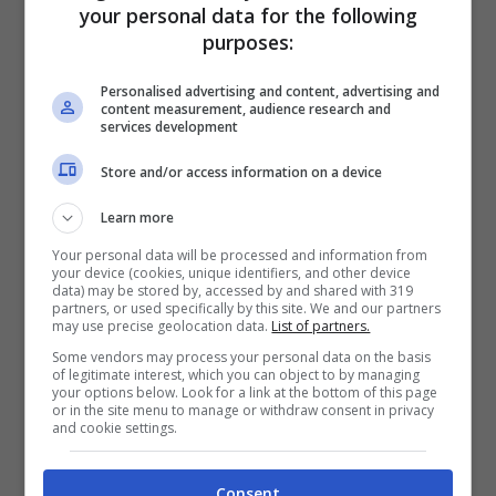
your personal data for the following
purposes:
Personalised advertising and content, advertising and
content measurement, audience research and
services development
Store and/or access information on a device
Learn more
Your personal data will be processed and information from
your device (cookies, unique identifiers, and other device
data) may be stored by, accessed by and shared with 319
partners, or used specifically by this site. We and our partners
may use precise geolocation data.
List of partners.
Some vendors may process your personal data on the basis
Fosse stato un fatto solamente raccontato
of legitimate interest, which you can object to by managing
your options below. Look for a link at the bottom of this page
a parole, forse, non c’avremmo creduto.
or in the site menu to manage or withdraw consent in privacy
and cookie settings.
Ma il volo in questione, con l’aquila che
infilza le sue zampe e i suoi artigli nel
Consent