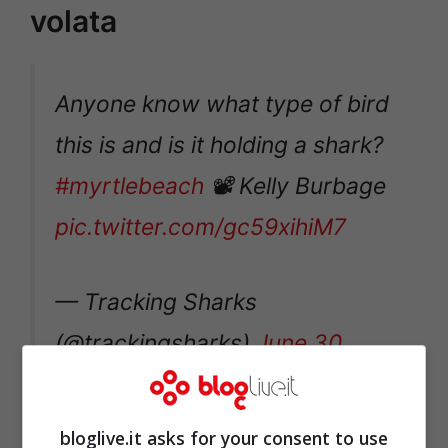
volata
Anyone know what type of bird
this is and is it holding a shark?
#myrtlebeach
📽 Kelly Burbage
pic.twitter.com/gc59xihiM7
— Tracking Sharks
(@trackingsharks)
June 30,
2020
bloglive.it asks for your consent to use