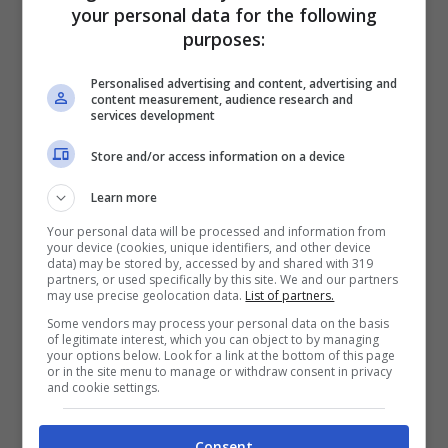
your personal data for the following
Diletta Leotta (Getty Images)
purposes:
Personalised advertising and content, advertising and
content measurement, audience research and
services development
Store and/or access information on a device
Learn more
Your personal data will be processed and information from
your device (cookies, unique identifiers, and other device
data) may be stored by, accessed by and shared with 319
partners, or used specifically by this site. We and our partners
may use precise geolocation data.
List of partners.
Some vendors may process your personal data on the basis
Lo
svedese
aveva già
punzecchiato
of legitimate interest, which you can object to by managing
your options below. Look for a link at the bottom of this page
Diletta Leotta su Instagram. E’ capitato
or in the site menu to manage or withdraw consent in privacy
and cookie settings.
qualche giorno fa, in un momento di relax
della bella siciliana. Pausa che non era
Consent