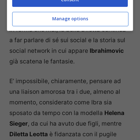
sfuggita al bomber del Milan subito pronto
a redarguirla ed a “rimetterla a dritta”. Più
Manage options
in forma che mai, la bella Diletta continua
a far parlare di sé sui social e la storia sul
social network in cui appare
Ibrahimovic
già scatena le fantasie.
E’ impossibile, chiaramente, pensare ad
una liaison amorosa tra i due, almeno al
momento, considerato come Ibra sia
sposato da tempo con la modella
Helena
Sieger
, da cui ha avuto due figli, mentre
Diletta Leotta
è fidanzata con il pugile