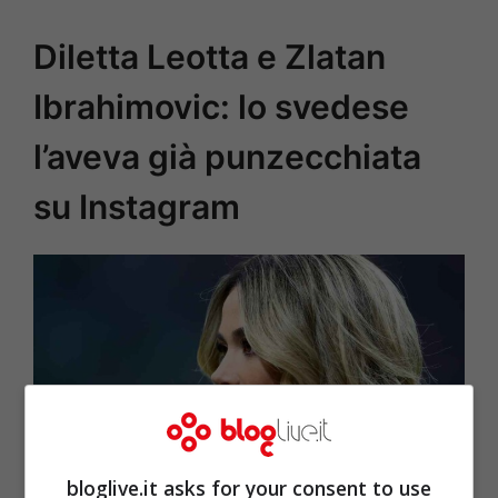
Diletta Leotta e Zlatan
Ibrahimovic: lo svedese
l’aveva già punzecchiata
su Instagram
bloglive.it asks for your consent to use