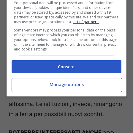
l’annuncio di tali restrizioni si è scatenato il
Your personal data will be processed and information from
your device (cookies, unique identifiers, and other device
data) may be stored by, accessed by and shared with 319
panico, trasformatosi, dopo pochi minuti,
partners, or used specifically by this site. We and our partners
may use precise geolocation data.
List of partners.
in violenza inaudita contro il governo e il
Some vendors may process your personal data on the basis
presidente stesso. Alla base di tanta
of legitimate interest, which you can object to by managing
your options below. Look for a link at the bottom of this page
rabbia, a detta dei manifestanti, ci sarebbe
or in the site menu to manage or withdraw consent in privacy
and cookie settings.
la mal gestione dell’
emergenza sanitaria
e
il voler proseguire, da parte del governo
Consent
stesso, con una politica autoritaria e un
controllo anti-democratico
Manage options
sull’informazione stessa. La tensione resta
altissima. Le istituzioni, invece, rimangono
in allerta per possibili nuovi scontri.
POTREBBE INTERESSARTI ANCHE >>>