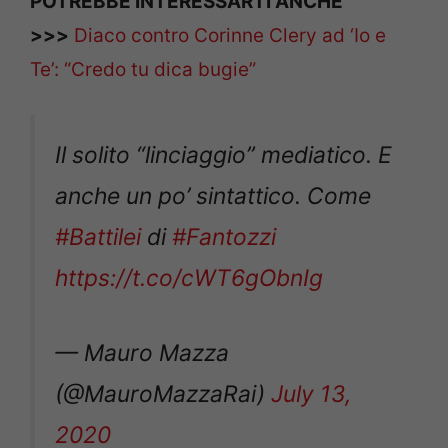
POTREBBE INTERESSARTI ANCHE
>>>
Diaco contro Corinne Clery ad ‘Io e
Te’: “Credo tu dica bugie”
Il solito “linciaggio” mediatico. E
anche un po’ sintattico. Come
#Battilei
di
#Fantozzi
https://t.co/cWT6gObnIg
— Mauro Mazza
(@MauroMazzaRai)
July 13,
2020