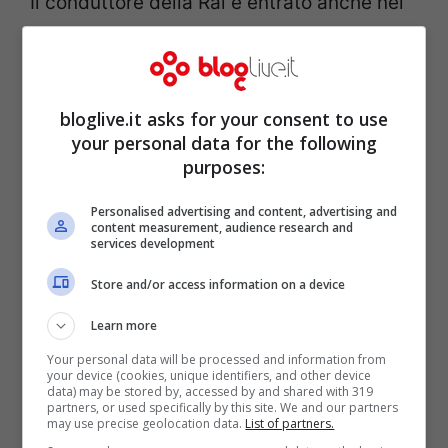
Il conduttore della Rai è entrato anche nel
“mirino” di
Davide Maggio
, critico
televisivo molto seguito sul suo blog.
bloglive.it asks for your consent to use
your personal data for the following
purposes:
Personalised advertising and content, advertising and
content measurement, audience research and
services development
Store and/or access information on a device
Learn more
Your personal data will be processed and information from
your device (cookies, unique identifiers, and other device
data) may be stored by, accessed by and shared with 319
Maggio ha riportato parte del dialogo
partners, or used specifically by this site. We and our partners
may use precise geolocation data.
List of partners.
avvenuto ieri in trasmissione con
Serena