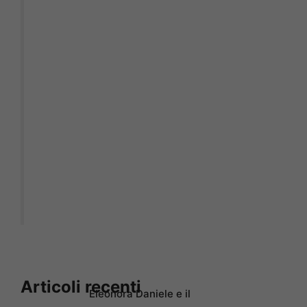
Articoli recenti
Eleonora Daniele e il