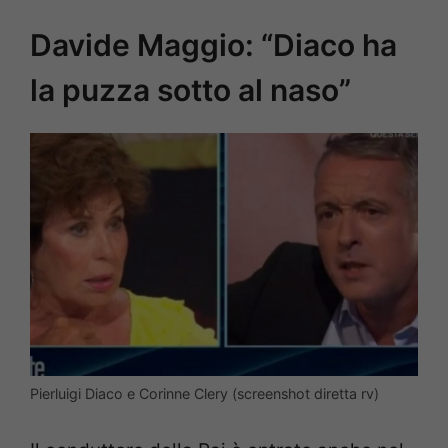
Davide Maggio: “Diaco ha
la puzza sotto al naso”
Pierluigi Diaco e Corinne Clery (screenshot diretta rv)