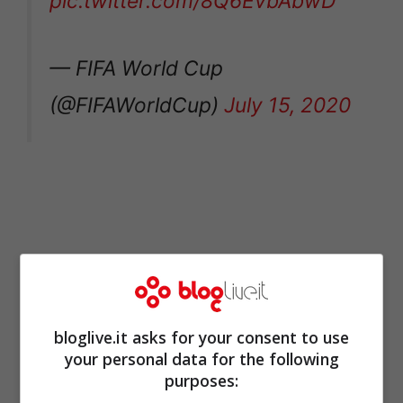
pic.twitter.com/8Q6EvbAbwD
— FIFA World Cup
(@FIFAWorldCup)
July 15, 2020
bloglive.it asks for your consent to use
your personal data for the following
purposes: