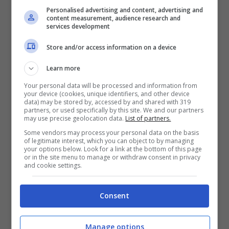
Personalised advertising and content, advertising and
content measurement, audience research and
Il calcio d’inizio del torneo mondiale verrà
services development
dato allo stadio Al Bayt di Al Khor mentre
Store and/or access information on a device
la finalissima è in programma domenica 18
Learn more
dicembre al Lusail Stadium, nell’omonima
Your personal data will be processed and information from
città. Sono due le ore di differenza tra il
your device (cookies, unique identifiers, and other device
data) may be stored by, accessed by and shared with 319
Qatar e l’Italia, ma ciò non pregiudicherà il
partners, or used specifically by this site. We and our partners
may use precise geolocation data.
List of partners.
seguito nel nostro Paese delle gare nella
Some vendors may process your personal data on the basis
nostra Nazionale (in caso di qualificazione,
of legitimate interest, which you can object to by managing
your options below. Look for a link at the bottom of this page
or in the site menu to manage or withdraw consent in privacy
ovviamente). In Qatar si giocherà alle
and cookie settings.
13.00, 16.00, 19.00 e 22.00 locali, quando
in Italia saranno le 11.00, 14.00, 17.00 e
Consent
20.00. Una copertura totale, da mattina
Manage options
sino a sera, per il torneo di calcio più