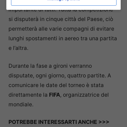
importante di tutti. Tutta la competizione
si disputerà in cinque città del Paese, ciò
permetterà alle varie compagni di evitare
lunghi spostamenti in aereo tra una partita
e l’altra.
Durante la fase a gironi verranno
disputate, ogni giorno, quattro partite. A
comunicare le date del torneo è stata
direttamente la
FIFA
, organizzatrice del
mondiale.
POTREBBE INTERESSARTI ANCHE >>>