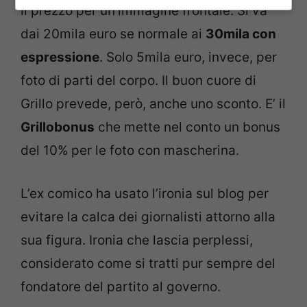
il prezzo per un’immagine frontale. Si va
dai 20mila euro se normale ai
30mila con
espressione
. Solo 5mila euro, invece, per
foto di parti del corpo. Il buon cuore di
Grillo prevede, però, anche uno sconto. E’ il
Grillobonus
che mette nel conto un bonus
del 10% per le foto con mascherina.
L’ex comico ha usato l’ironia sul blog per
evitare la calca dei giornalisti attorno alla
sua figura. Ironia che lascia perplessi,
considerato come si tratti pur sempre del
fondatore del partito al governo.