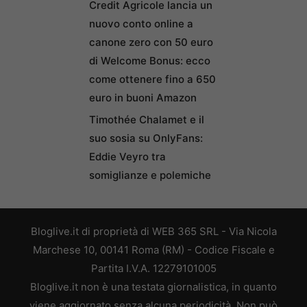
Credit Agricole lancia un
nuovo conto online a
canone zero con 50 euro
di Welcome Bonus: ecco
come ottenere fino a 650
euro in buoni Amazon
Timothée Chalamet e il
suo sosia su OnlyFans:
Eddie Veyro tra
somiglianze e polemiche
Bloglive.it di proprietà di WEB 365 SRL - Via Nicola
Marchese 10, 00141 Roma (RM) - Codice Fiscale e
Partita I.V.A. 12279101005
Bloglive.it non è una testata giornalistica, in quanto
viene aggiornato senza alcuna periodicità. Non può