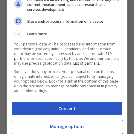
content measurement, audience research and
services development
Store and/or access information on a device
Learn more
Your personal data will be processed and information from
your device (cookies, unique identifiers, and other device
data) may be stored by, accessed by and shared with 319
partners, or used specifically by this site. We and our partners
may use precise geolocation data.
List of partners.
Some vendors may process your personal data on the basis
of legitimate interest, which you can object to by managing
your options below. Look for a link at the bottom of this page
or in the site menu to manage or withdraw consent in privacy
and cookie settings.
Beppe Grillo (Getty Images)
C’è un
tariffario
anche per quanto riguarda
Consent
le
foto
. Servono
10mila euro
per una di
Manage options
profilo viso
e 15mila per l’intero; aumenta