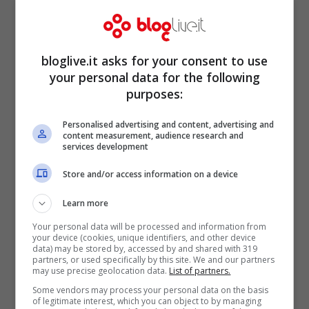
Getty Images
bloglive.it asks for your consent to use
your personal data for the following
purposes:
Personalised advertising and content, advertising and
content measurement, audience research and
services development
Store and/or access information on a device
Learn more
Nonostante la riapertura delle frontiere,
la
Your personal data will be processed and information from
your device (cookies, unique identifiers, and other device
Spagna continua a soffrire per l’assenza
data) may be stored by, accessed by and shared with 319
partners, or used specifically by this site. We and our partners
may use precise geolocation data.
List of partners.
dei turisti
. Nelle Isola Beleari, ad esempio,
Some vendors may process your personal data on the basis
ha riaperto circa la metà delle attività
of legitimate interest, which you can object to by managing