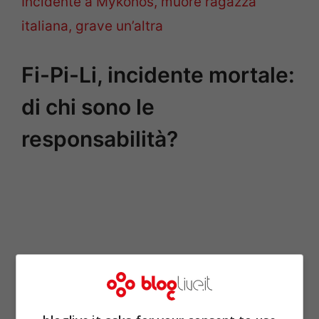
Incidente a Mykonos, muore ragazza
italiana, grave un’altra
Fi-Pi-Li, incidente mortale:
di chi sono le
responsabilità?