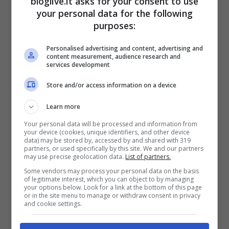
bloglive.it asks for your consent to use
your personal data for the following
purposes:
Personalised advertising and content, advertising and
content measurement, audience research and
services development
Store and/or access information on a device
Learn more
Your personal data will be processed and information from
your device (cookies, unique identifiers, and other device
data) may be stored by, accessed by and shared with 319
partners, or used specifically by this site. We and our partners
Vigili del Fuoco (Getty Images)
may use precise geolocation data.
List of partners.
Some vendors may process your personal data on the basis
L’accusa penale è gravissima; si tratta,
of legitimate interest, which you can object to by managing
your options below. Look for a link at the bottom of this page
infatti, di
omicidio stradale
e tutte le
or in the site menu to manage or withdraw consent in privacy
and cookie settings.
situazioni saranno vagliate, dall’assunzione