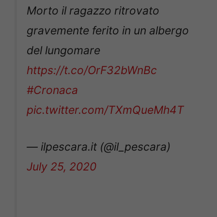
Morto il ragazzo ritrovato
gravemente ferito in un albergo
del lungomare
https://t.co/OrF32bWnBc
#Cronaca
pic.twitter.com/TXmQueMh4T
— ilpescara.it (@il_pescara)
July 25, 2020