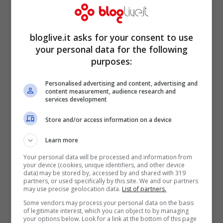
ragazzo è stato portato in caserma per
sentire la sua testimonianza. Inoltre il
corpo di
Alessandro Di Nino
è stato
bloglive.it asks for your consent to use
your personal data for the following
trovato con diversi tagli sulle gambe. Nella
purposes:
stanza anche una finestra con il vetro
rotto, possibile causa dei
tagli
del ragazzo.
Personalised advertising and content, advertising and
content measurement, audience research and
services development
Provano dunque a fare chiarezza le
autorità su una misteriosa morte che al
Store and/or access information on a device
momento non si sa come possa essere
Learn more
avvenuta e se si sia trattato di omicidio o
Your personal data will be processed and information from
your device (cookies, unique identifiers, and other device
meno. Nelle prossime ore si avranno
data) may be stored by, accessed by and shared with 319
partners, or used specifically by this site. We and our partners
sicuramente maggiori dettagli.
may use precise geolocation data.
List of partners.
Some vendors may process your personal data on the basis
of legitimate interest, which you can object to by managing
POTREBBE INTERESSARTI ANCHE >>>
La
your options below. Look for a link at the bottom of this page