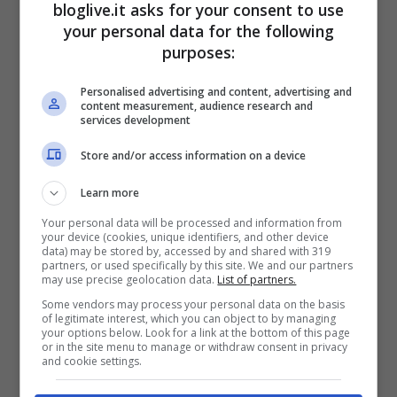
bloglive.it asks for your consent to use
your personal data for the following
purposes:
Personalised advertising and content, advertising and
content measurement, audience research and
services development
Store and/or access information on a device
Il sorpasso di Huawei su
Learn more
Samsung, le parole degli
Your personal data will be processed and information from
your device (cookies, unique identifiers, and other device
esperti
data) may be stored by, accessed by and shared with 319
partners, or used specifically by this site. We and our partners
may use precise geolocation data.
List of partners.
Some vendors may process your personal data on the basis
of legitimate interest, which you can object to by managing
your options below. Look for a link at the bottom of this page
or in the site menu to manage or withdraw consent in privacy
and cookie settings.