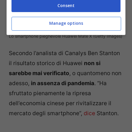
Consent
Manage options
Lo smartphone pieghevole Huawei Mate X (Getty Images)
Secondo l’analista di Canalys Ben Stanton
il risultato storico di Huawei
non si
sarebbe mai verificato
, o quantomeno non
adesso,
in assenza di pandemia
. “Ha
sfruttato pienamente la ripresa
dell’economia cinese per rivitalizzare il
mercato degli smartphone”,
dice
Stanton.