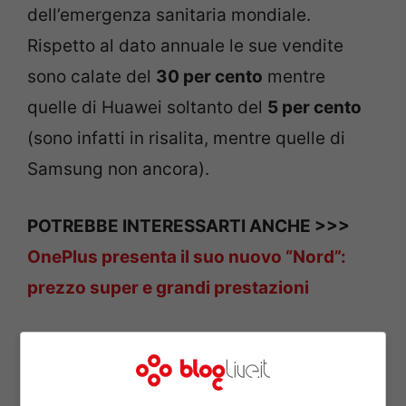
dell’emergenza sanitaria mondiale.
Rispetto al dato annuale le sue vendite
sono calate del
30 per cento
mentre
quelle di Huawei soltanto del
5 per cento
(sono infatti in risalita, mentre quelle di
Samsung non ancora).
POTREBBE INTERESSARTI ANCHE >>>
OnePlus presenta il suo nuovo “Nord”:
prezzo super e grandi prestazioni