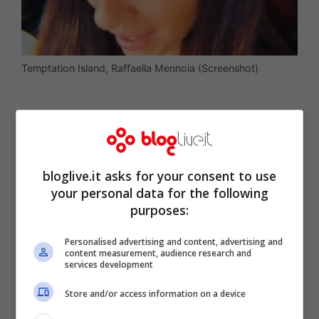
Temptation Island, Raffaella Mennoia (Screenshot)
A quanto pare poi, ci saranno delle novità
bloglive.it asks for your consent to use
che però verranno comunicate nei giorni a
your personal data for the following
seguire. A dare la notizia è stata
Raffaella
purposes:
Mennoia,
autrice del programma,
Personalised advertising and content, advertising and
attraverso i suoi canali social. La donna ha
content measurement, audience research and
services development
tenuto a precisare come quella in corso sia
Store and/or access information on a device
un’edizione fortunata, si dice molto