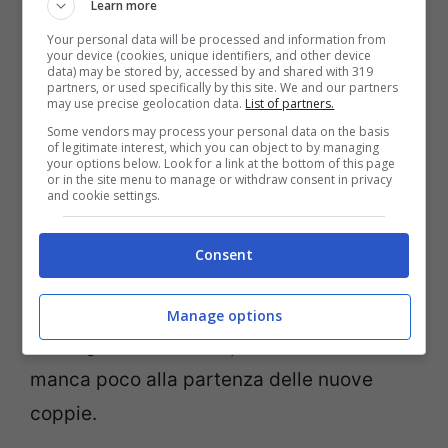
contenta del lavoro svolto e dei risultati
Learn more
ottenuti.
Your personal data will be processed and information from
your device (cookies, unique identifiers, and other device
Il grande successo registrato ha fatto sì
data) may be stored by, accessed by and shared with 319
partners, or used specifically by this site. We and our partners
may use precise geolocation data.
List of partners.
che per quest’anno, come per il
Some vendors may process your personal data on the basis
precedente, la trasmissione avrà anche
of legitimate interest, which you can object to by managing
your options below. Look for a link at the bottom of this page
una seconda edizione, che probabilmente
or in the site menu to manage or withdraw consent in privacy
and cookie settings.
andrà in onda a settembre. Al momento
non è ancora chiaro se a prendere parte
Consent
alla seconda edizione ci saranno coppie
comuni o coppie vip. Ad ogni modo i
Manage options
casting sono iniziati e probabilmente
manca poco alla partenza delle nuove
coppie.