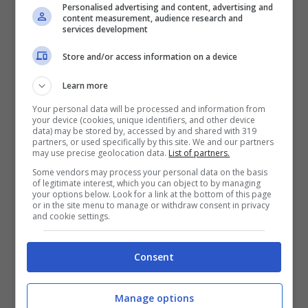
Personalised advertising and content, advertising and
content measurement, audience research and
services development
Store and/or access information on a device
Learn more
Your personal data will be processed and information from
your device (cookies, unique identifiers, and other device
data) may be stored by, accessed by and shared with 319
partners, or used specifically by this site. We and our partners
may use precise geolocation data.
List of partners.
Some vendors may process your personal data on the basis
Anche se Maria De Filippi conosce bene
of legitimate interest, which you can object to by managing
your options below. Look for a link at the bottom of this page
entrambi, li ha lanciati e ha ancora un
or in the site menu to manage or withdraw consent in privacy
and cookie settings.
rapporto con loro, non è convinta di come
possa finire questa volta. Ma al contempo
Consent
non esclude nulla, proprio perché
lui sa
farsi perdonare
tutto e i colpi di scena nel
Manage options