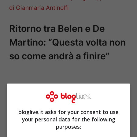
di Gianmaria Antinolfi
Ritorno tra Belen e De
Martino: “Questa volta non
so come andrà a finire”
bloglive.it asks for your consent to use
your personal data for the following
purposes: