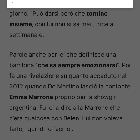
mondo dello spettacolo sono all’ordine del
giorno. “Può darsi però che
tornino
insieme
, con lui non si sa mai”, dice al
settimanale.
Parole anche per lei che definisce una
bambina “
che sa
sempre emozionarsi
“. Poi
fa una rivelazione su quanto accaduto nel
2012 quando De Martino lasciò la cantante
Emma Marrone
proprio per la showgirl
argentina. Fu lei a dire alla Marrone che
c’era qualcosa con Belen. Lui non voleva
farlo, “quindi lo feci io”.