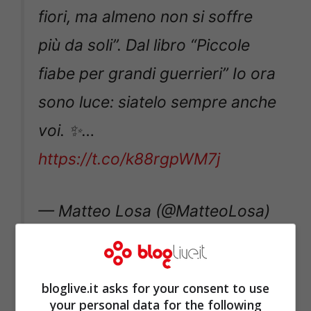
fiori, ma almeno non si soffre
più da soli”. Dal libro “Piccole
fiabe per grandi guerrieri” Io ora
sono luce: siatelo sempre anche
voi. ✨…
https://t.co/k88rgpWM7j
— Matteo Losa (@MatteoLosa)
August 6, 2020
bloglive.it asks for your consent to use
your personal data for the following