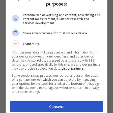
purposes:
Personalised advertising and content, advertising and
content measurement, audience research and
services development
Store and/or access information on a device
Learn more
Your personal data will be processed and information from
your device (cookies, unique identifiers, and other device
data) may be stored by, accessed by and shared with 319
partners, or used specifically by this site. We and our partners
may use precise geolocation data.
List of partners.
Niente infonde più speranza di una fiaba
.
Some vendors may process your personal data on the basis
of legitimate interest, which you can object to by managing
Era questa l’idea di Matteo e lo aveva
your options below. Look for a link at the bottom of this page
or in the site menu to manage or withdraw consent in privacy
scritto anche sulla copertina del libro.
and cookie settings.
Aveva lanciato la raccolta fondi proprio
con l’hashtag
#FiabeControilCancro
e ora
Consent