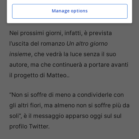
era in corso la pubblicizzazione del suo
Manage options
ultimo lavoro letterario.
Nei prossimi giorni, infatti, è prevista
l’uscita del romanzo
Un altro giorno
insieme
, che vedrà la luce senza il suo
autore, ma che continuerà a portare avanti
il progetto di Matteo..
“Non si soffre di meno a condividerle con
gli altri fiori, ma almeno non si soffre più da
soli”, è il messaggio apparso oggi sul sul
profilo Twitter.