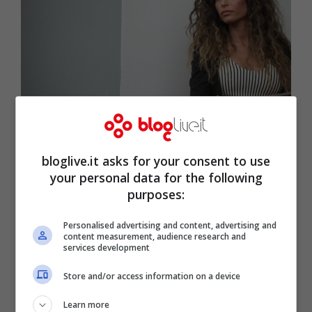
Raffaella Fico (Getty Images)
Ad ogni modo, probabilmente contro ogni
bloglive.it asks for your consent to use
your personal data for the following
aspettativa, la
Fico
spiazza tutti
purposes:
confessando ciò che le piacerebbe fare. La
ragazza confessa infatti che non le
Personalised advertising and content, advertising and
content measurement, audience research and
services development
dispiacerebbe una trasmissione di
cronaca, perché spesso in questi anni è
Store and/or access information on a device
stata presente in alcuni programmi di
Learn more