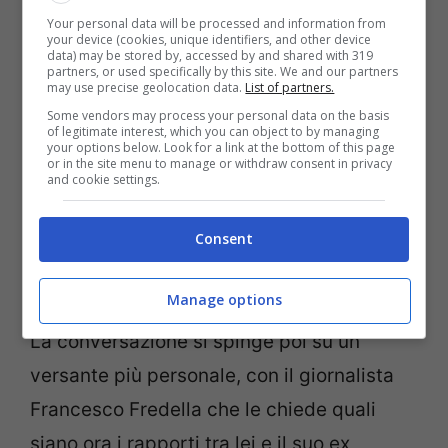
approfondimento trovandoli interessanti.
Your personal data will be processed and information from
your device (cookies, unique identifiers, and other device
data) may be stored by, accessed by and shared with 319
partners, or used specifically by this site. We and our partners
may use precise geolocation data.
List of partners.
Some vendors may process your personal data on the basis
of legitimate interest, which you can object to by managing
your options below. Look for a link at the bottom of this page
or in the site menu to manage or withdraw consent in privacy
and cookie settings.
Consent
Manage options
La conversazione si spinge poi su un
versante più personale, con il giornalista
Francesco Fredella che le chiede quali
siano ora i rapporti tra lei e il suo ex