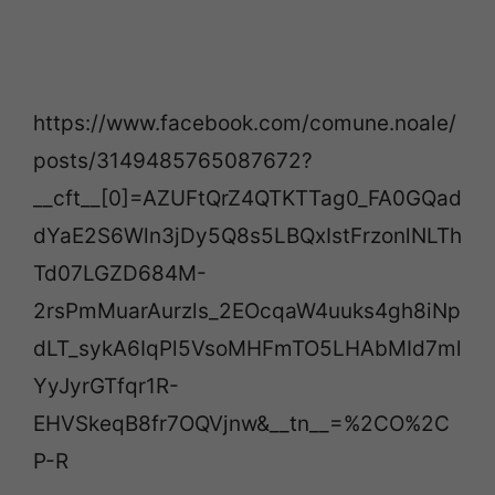
https://www.facebook.com/comune.noale/
posts/3149485765087672?
__cft__[0]=AZUFtQrZ4QTKTTag0_FA0GQad
dYaE2S6Wln3jDy5Q8s5LBQxIstFrzonlNLTh
Td07LGZD684M-
2rsPmMuarAurzls_2EOcqaW4uuks4gh8iNp
dLT_sykA6IqPl5VsoMHFmTO5LHAbMId7ml
YyJyrGTfqr1R-
EHVSkeqB8fr7OQVjnw&__tn__=%2CO%2C
P-R