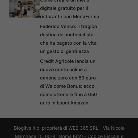
digitale gratuito per il
ristorante con MenuForma
Federico Venco: Il tragico
destino del motociclista
che ha pagato con la vita
un gesto di gentilezza
Credit Agricole lancia un
nuovo conto online a
canone zero con 50 euro
di Welcome Bonus: ecco
come ottenere fino a 650
euro in buoni Amazon
Bloglive.it di proprietà di WEB 365 SRL - Via Nicola
Marchese 10, 00141 Roma (RM) - Codice Fiscale e