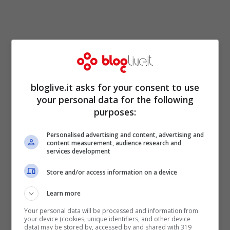
bloglive.it asks for your consent to use
your personal data for the following
purposes:
Lutto a
Noale,
dove scompare il
Personalised advertising and content, advertising and
content measurement, audience research and
consigliere comunale
Damiano Caravello.
services development
Aveva solo 29 anni quando un brutto male
Store and/or access information on a device
allo stomaco lo ha portato via ancora
Learn more
troppo giovane. Tante idee e tanta
Your personal data will be processed and information from
dedizione al proprio lavoro, in questo
your device (cookies, unique identifiers, and other device
data) may be stored by, accessed by and shared with 319