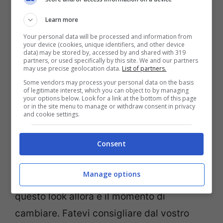
lunghezza sotto al mento, ideale a tutti i
Learn more
tipi di volti e capelli, molto leggero e
Your personal data will be processed and information from
sbarazzino. Un taglio che sta letteralmente
your device (cookies, unique identifiers, and other device
data) may be stored by, accessed by and shared with 319
spopolando nel mondo delle star; è da loro
partners, or used specifically by this site. We and our partners
may use precise geolocation data.
List of partners.
che infatti parte questa tendenza. Un
Some vendors may process your personal data on the basis
of legitimate interest, which you can object to by managing
taglio giovanile capace di togliere qualche
your options below. Look for a link at the bottom of this page
or in the site menu to manage or withdraw consent in privacy
anno! Una delle tante star e top model che
and cookie settings.
hanno scelto questo tipo di taglio è
kaia
Consent
Gerber
. La bella modella ha cambiato il
suo look scegliendo il
french bob
biondo e
Manage options
brillante. Che ne pensate? Se vi piace
questo look allora è il momento di
cambiare. Fatevi consigliare dal vostro