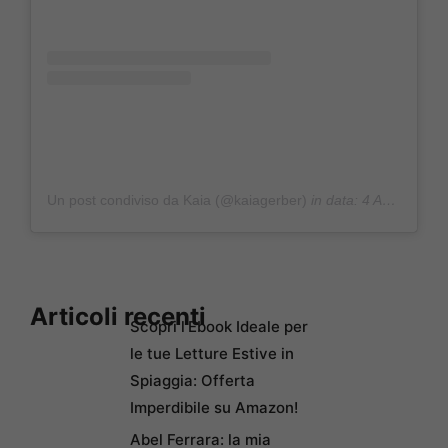
Un post condiviso da Kaia (@kaiagerber)
in data:
4 Apr 2020 alle ore 10:51 PDT
Articoli recenti
Scopri l’Ebook Ideale per
le tue Letture Estive in
Spiaggia: Offerta
Imperdibile su Amazon!
Abel Ferrara: la mia