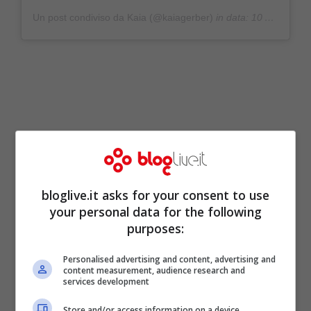
Un post condiviso da Kaia (@kaiagerber)
in data:
10 Ago 2020 alle ore 7:24 PDT
bloglive.it asks for your consent to use
your personal data for the following
purposes:
Se vi starete chiedendo qual è la tendenza
Personalised advertising and content, advertising and
content measurement, audience research and
2020 per i capelli, ecco la risposta: è il
services development
french bob!
Un taglio corto con una media
Store and/or access information on a device