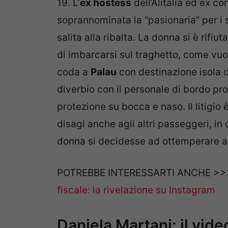
19. L’
ex hostess
dell’Alitalia ed ex c
soprannominata la “pasionaria” per i
salita alla ribalta. La donna si è rifi
di imbarcarsi sul traghetto, come vuol
coda a
Palau
con destinazione isola 
diverbio con il personale di bordo propr
protezione su bocca e naso. Il litigio
disagi anche agli altri passeggeri, in c
donna si decidesse ad ottemperare al
POTREBBE INTERESSARTI ANCHE >
fiscale: la rivelazione su Instagram
Daniela Martani: il vid