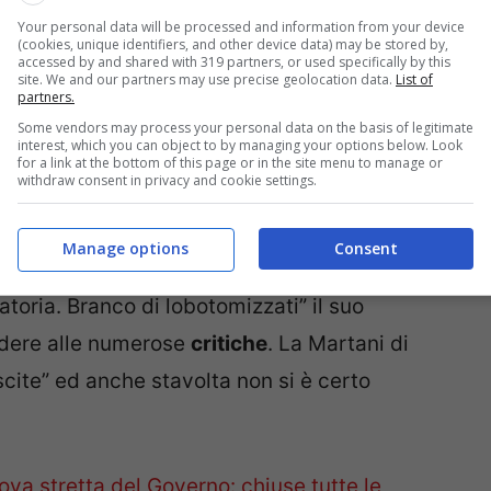
Your personal data will be processed and information from your device
(cookies, unique identifiers, and other device data) may be stored by,
on il suo cellulare per poi postare il video sul
accessed by and shared with 319 partners, or used specifically by this
site. We and our partners may use precise geolocation data.
List of
eo postato la Martani ha spiegato di aver
partners.
olamento, affermando come non fosse
Some vendors may process your personal data on the basis of legitimate
interest, which you can object to by managing your options below. Look
ome tutti si siano rifiutati di mostrarglielo.
for a link at the bottom of this page or in the site menu to manage or
withdraw consent in privacy and cookie settings.
empre sul account
Instagram
, ha postato un
Manage options
Consent
testazioni arrivate sul suo profilo. “La
oria. Branco di lobotomizzati” il suo
dere alle numerose
critiche
. La Martani di
scite” ed anche stavolta non si è certo
va stretta del Governo: chiuse tutte le