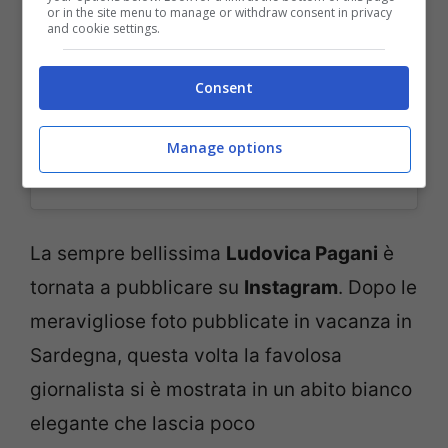
or in the site menu to manage or withdraw consent in privacy
and cookie settings.
Consent
Manage options
Un post condiviso da
LUDOVICA PAGANI
(@ludovicapagani) in data:
La sempre bellissima
Ludovica Pagani
è
tornata a pubblicare su
Instagram
. Dopo le
meravigliose foto pubblicate in vacanza in
Sardegna, questa volta la favolosa
giornalista si è mostrata in un abito bianco
elegante che lascia poco