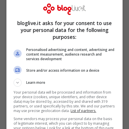
bloglive.it asks for your consent to use
your personal data for the following
purposes:
Personalised advertising and content, advertising and
content measurement, audience research and
services development
Store and/or access information on a device
Learn more
Your personal data will be processed and information from
Classy 💋 #outfitoftheday
your device (cookies, unique identifiers, and other device
data) may be stored by, accessed by and shared with 319
partners, or used specifically by this site. We and our partners
may use precise geolocation data.
List of partners.
Some vendors may process your personal data on the basis
of legitimate interest, which you can object to by managing
your options below. Look for a link at the bottom of this page