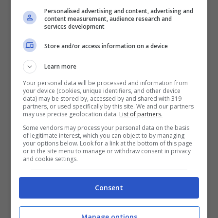
Personalised advertising and content, advertising and
content measurement, audience research and
services development
Ponte Milvio (foto web)
Store and/or access information on a device
Learn more
Dopo il primo rifiuto di indossare la
Your personal data will be processed and information from
mascherina, gli agenti di Roma Capitale
your device (cookies, unique identifiers, and other device
data) may be stored by, accessed by and shared with 319
hanno ricevuto un altro no quando hanno
partners, or used specifically by this site. We and our partners
may use precise geolocation data.
List of partners.
chiesto al giovane di
mostrare i
Some vendors may process your personal data on the basis
documenti
. Ha reagito tentando di
of legitimate interest, which you can object to by managing
your options below. Look for a link at the bottom of this page
sottrarsi al controllo e nel tentativo di
or in the site menu to manage or withdraw consent in privacy
and cookie settings.
bloccarlo,
un agente si è fratturato una
mano
. Anche altri componendi della
Consent
pattuglia hanno riportato delle ferite, ma
molto lievi.
Manage options