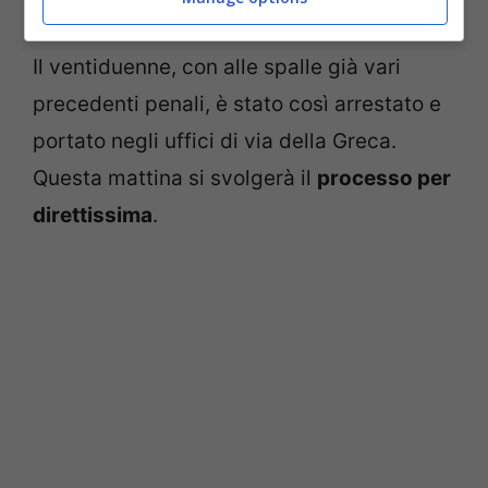
Il ventiduenne, con alle spalle già vari
precedenti penali, è stato così arrestato e
portato negli uffici di via della Greca.
Questa mattina si svolgerà il
processo per
direttissima
.