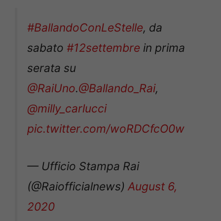
#BallandoConLeStelle
, da
sabato
#12settembre
in prima
serata su
@RaiUno
.
@Ballando_Rai
,
@milly_carlucci
pic.twitter.com/woRDCfcO0w
— Ufficio Stampa Rai
(@Raiofficialnews)
August 6,
2020