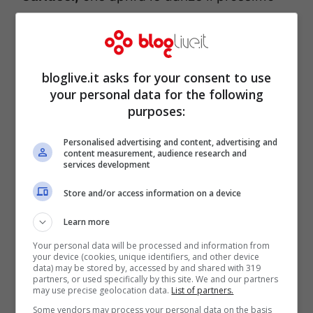
12 settembre. Tra le varie coppie in gara ci
sono anche
Elisa Isoardi,
ex conduttrice
della Prova del Cuoco ed ex di Matteo
bloglive.it asks for your consent to use
Salvini, e
Raimondo Todaro,
famoso
your personal data for the following
purposes:
ballerino italiano. Tra i due sin da subito c’è
stata molta sintonia, come conferma
Personalised advertising and content, advertising and
content measurement, audience research and
l’incontro di routine con la stampa prima
services development
dell’inizio del programma. Durante la
Store and/or access information on a device
riunione con tutto il cast del programma, i
Learn more
due si sono scambiati molte effusioni,
Your personal data will be processed and information from
abbracci ed un bacio sulla guancia. Niente
your device (cookies, unique identifiers, and other device
data) may be stored by, accessed by and shared with 319
partners, or used specifically by this site. We and our partners
di riconducibile ad una relazione al
may use precise geolocation data.
List of partners.
momento, ma questa naturalmente è
Some vendors may process your personal data on the basis