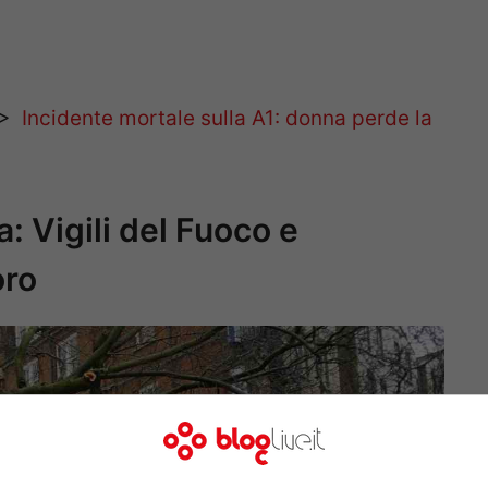
>>
Incidente mortale sulla A1: donna perde la
: Vigili del Fuoco e
oro